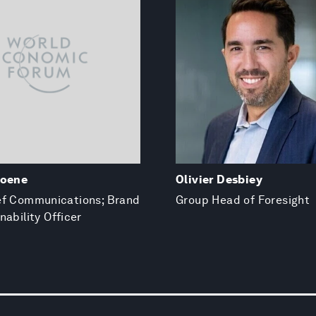
coene
Olivier Desbiey
ef Communications; Brand
Group Head of Foresight
nability Officer