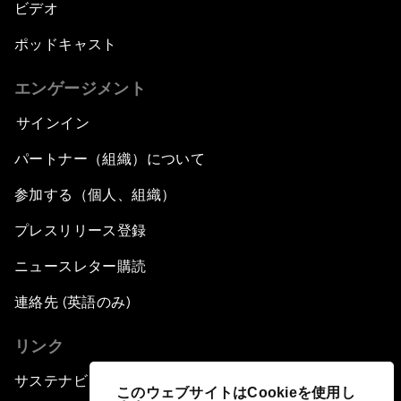
ビデオ
African-Led Health Systems
ポッドキャスト
Building Trust through Sustainable Institutions
エンゲージメント
サインイン
Empowering Africa’s Digital Disruptors
パートナー（組織）について
Banking on Youth
参加する（個人、組織）
プレスリリース登録
Africa's Unicorn Effect
ニュースレター購読
Laying the Groundwork for Research and
Innovation
連絡先 (英語のみ)
リンク
Achieving Inclusive Growth
サステナビリティへの取り組み
このウェブサイトはCookieを使用し
Closing Remarks