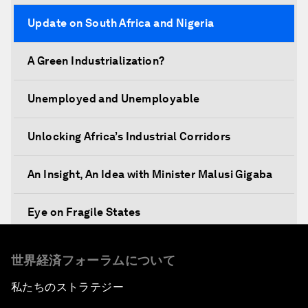
Update on South Africa and Nigeria
A Green Industrialization?
Unemployed and Unemployable
Unlocking Africa’s Industrial Corridors
An Insight, An Idea with Minister Malusi Gigaba
Eye on Fragile States
Africa's Food Paradox
世界経済フォーラムについて
私たちのストラテジー
Fast-Tracking Economic Unification