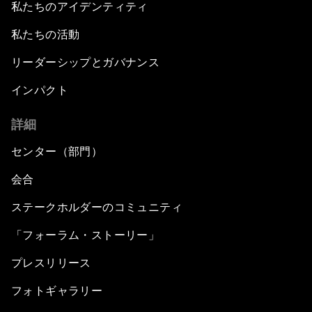
私たちのアイデンティティ
Africa in the New Global Context
私たちの活動
Africa Social Entrepreneurs of the Year Award
リーダーシップとガバナンス
Ceremony
インパクト
Strengthening G20 Partnership with Africa
詳細
Famine Crisis
センター（部門）
会合
Green, Growth or Both?
ステークホルダーのコミュニティ
Electrifying All of Africa
「フォーラム・ストーリー」
プレスリリース
Africa Economic Outlook
フォトギャラリー
Forest Whitaker on Saving Lives in South Sudan