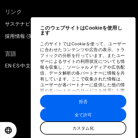
リンク
サステナビリティへの取り組み
このウェブサイトはCookieを使用し
ます
採用情報 (英語のみ)
このサイトではCookieを使って、ユーザー
に合わせたコンテンツや広告の表示、トラ
言語
フィックの分析を行っています。またユー
ザーによるサイトの利用状況についても情
EN
ES
中文
日本語
▪
▪
▪
報を収集し、ソーシャルメディアや広告配
信、データ解析の各パートナーに情報を共
有しています。ここで収集された情報は、
ユーザーが各パートナーに提供した他の情
報や各パートナーのサービスを使用した際
に収集された情報と組み合わされ、各パー
拒否
トナーによって使用されることがありま
プライバシーポリシーと利用規約
す。
全て許可
サイトマップ
カスタム化
©
2026
世界経済フォーラム
EN
ES
中文
日本語