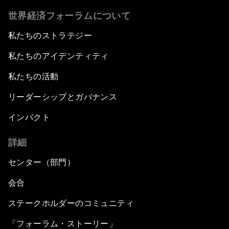
Strengthening G20 Partnership with Africa
世界経済フォーラムについて
Famine Crisis
私たちのストラテジー
私たちのアイデンティティ
Green, Growth or Both?
私たちの活動
Electrifying All of Africa
リーダーシップとガバナンス
インパクト
Africa Economic Outlook
詳細
Forest Whitaker on Saving Lives in South Sudan
センター（部門）
African-Led Health Systems
会合
Building Trust through Sustainable Institutions
ステークホルダーのコミュニティ
「フォーラム・ストーリー」