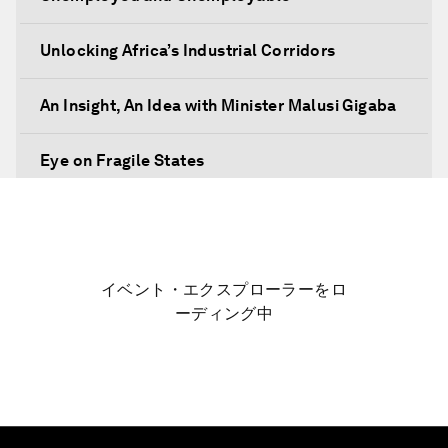
Unlocking Africa’s Industrial Corridors
An Insight, An Idea with Minister Malusi Gigaba
Eye on Fragile States
Africa's Food Paradox
Fast-Tracking Economic Unification
イベント・エクスプローラーをロ
ーディング中
Africa in the New Global Context
Africa Social Entrepreneurs of the Year Award
Ceremony