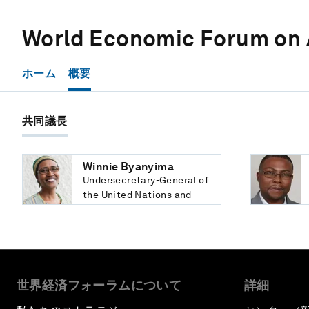
World Economic Forum on 
ホーム
概要
共同議長
Winnie Byanyima
Undersecretary-General of
the United Nations and
Executive Director, Joint
United Nations Programme
on HIV/AIDS (UNAIDS)
世界経済フォーラムについて
詳細