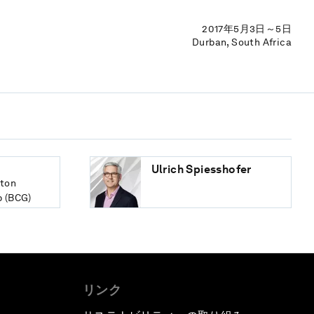
2017年5月3日～5日
Durban, South Africa
Ulrich Spiesshofer
ston
p (BCG)
リンク