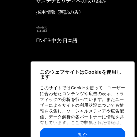
サステナビリティへの取り組み
採用情報 (英語のみ)
て
言語
EN
ES
中文
日本語
▪
▪
▪
このウェブサイトはCookieを使用し
ます
このサイトではCookieを使って、ユーザー
に合わせたコンテンツや広告の表示、トラ
フィックの分析を行っています。またユー
ザーによるサイトの利用状況についても情
報を収集し、ソーシャルメディアや広告配
信、データ解析の各パートナーに情報を共
有しています。ここで収集された情報は、
ユーザーが各パートナーに提供した他の情
報や各パートナーのサービスを使用した際
拒否