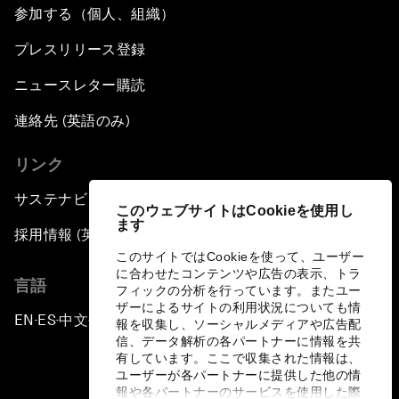
Banking on Youth
参加する（個人、組織）
プレスリリース登録
Africa's Unicorn Effect
ニュースレター購読
Laying the Groundwork for Research and
Innovation
連絡先 (英語のみ)
リンク
Achieving Inclusive Growth
サステナビリティへの取り組み
このウェブサイトはCookieを使用し
Closing Remarks
ます
採用情報 (英語のみ)
このサイトではCookieを使って、ユーザー
Closing Performance
に合わせたコンテンツや広告の表示、トラ
言語
フィックの分析を行っています。またユー
ザーによるサイトの利用状況についても情
EN
ES
中文
日本語
▪
▪
▪
報を収集し、ソーシャルメディアや広告配
信、データ解析の各パートナーに情報を共
有しています。ここで収集された情報は、
ユーザーが各パートナーに提供した他の情
報や各パートナーのサービスを使用した際