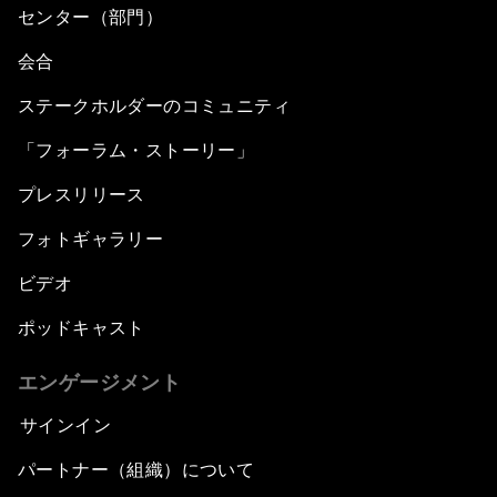
Famine Crisis
センター（部門）
会合
Green, Growth or Both?
ステークホルダーのコミュニティ
Electrifying All of Africa
「フォーラム・ストーリー」
プレスリリース
Africa Economic Outlook
フォトギャラリー
Forest Whitaker on Saving Lives in South Sudan
ビデオ
African-Led Health Systems
ポッドキャスト
Building Trust through Sustainable Institutions
エンゲージメント
サインイン
Empowering Africa’s Digital Disruptors
パートナー（組織）について