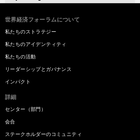
Africa's Food Paradox
世界経済フォーラムについて
私たちのストラテジー
Fast-Tracking Economic Unification
私たちのアイデンティティ
Africa in the New Global Context
私たちの活動
Africa Social Entrepreneurs of the Year Award
リーダーシップとガバナンス
Ceremony
インパクト
Strengthening G20 Partnership with Africa
詳細
Famine Crisis
センター（部門）
会合
Green, Growth or Both?
ステークホルダーのコミュニティ