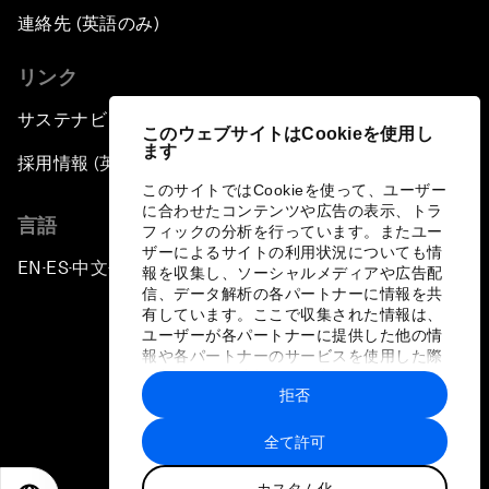
Innovation
連絡先 (英語のみ)
リンク
Achieving Inclusive Growth
サステナビリティへの取り組み
このウェブサイトはCookieを使用し
Closing Remarks
ます
採用情報 (英語のみ)
このサイトではCookieを使って、ユーザー
Closing Performance
に合わせたコンテンツや広告の表示、トラ
言語
フィックの分析を行っています。またユー
ザーによるサイトの利用状況についても情
EN
ES
中文
日本語
▪
▪
▪
報を収集し、ソーシャルメディアや広告配
信、データ解析の各パートナーに情報を共
有しています。ここで収集された情報は、
ユーザーが各パートナーに提供した他の情
報や各パートナーのサービスを使用した際
に収集された情報と組み合わされ、各パー
拒否
トナーによって使用されることがありま
プライバシーポリシーと利用規約
す。
全て許可
サイトマップ
カスタム化