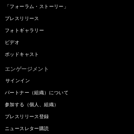
Electrifying All of Africa
「フォーラム・ストーリー」
プレスリリース
Africa Economic Outlook
フォトギャラリー
Forest Whitaker on Saving Lives in South Sudan
ビデオ
African-Led Health Systems
ポッドキャスト
Building Trust through Sustainable Institutions
エンゲージメント
サインイン
Empowering Africa’s Digital Disruptors
パートナー（組織）について
Banking on Youth
参加する（個人、組織）
プレスリリース登録
Africa's Unicorn Effect
ニュースレター購読
Laying the Groundwork for Research and