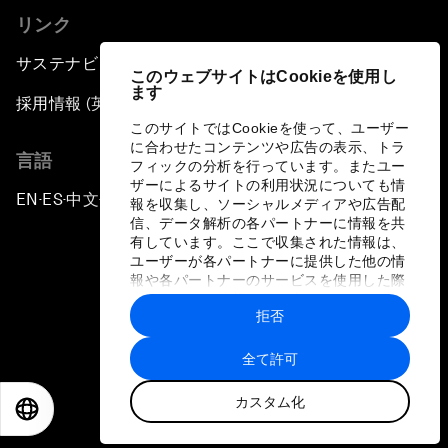
リンク
サステナビリティへの取り組み
このウェブサイトはCookieを使用し
ます
採用情報 (英語のみ)
このサイトではCookieを使って、ユーザー
に合わせたコンテンツや広告の表示、トラ
言語
フィックの分析を行っています。またユー
ザーによるサイトの利用状況についても情
EN
ES
中文
日本語
▪
▪
▪
報を収集し、ソーシャルメディアや広告配
信、データ解析の各パートナーに情報を共
有しています。ここで収集された情報は、
ユーザーが各パートナーに提供した他の情
報や各パートナーのサービスを使用した際
に収集された情報と組み合わされ、各パー
拒否
トナーによって使用されることがありま
プライバシーポリシーと利用規約
す。
全て許可
サイトマップ
カスタム化
©
2026
世界経済フォーラム
EN
ES
中文
日本語