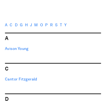
A
C
D
G
H
J
M
O
P
R
S
T
Y
A
Avison Young
C
Cantor Fitzgerald
D