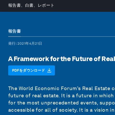
報告書、白書、レポート
報告書
発行
: 2021年4月21日
A Framework for the Future of Real
PDFをダウンロード
The World Economic Forum’s Real Estate c
future of real estate. It is a future in whi
for the most unprecedented events, suppor
accessible for all of society. It is a vision 