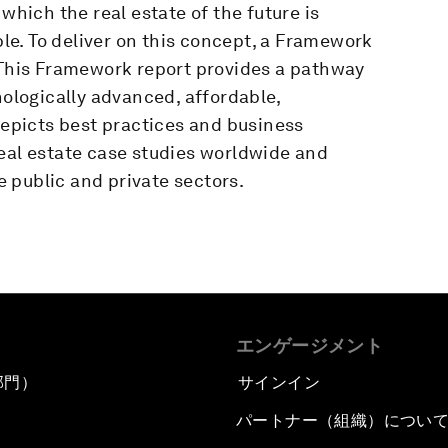
in which the real estate of the future is
able. To deliver on this concept, a Framework
. This Framework report provides a pathway
nologically advanced, affordable,
 depicts best practices and business
real estate case studies worldwide and
 public and private sectors.
エンゲージメント
部門）
サインイン
パートナー（組織）につい