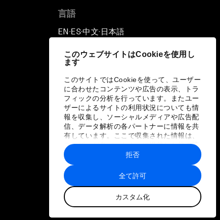
言語
EN
ES
中文
日本語
▪
▪
▪
このウェブサイトはCookieを使用し
ます
このサイトではCookieを使って、ユーザー
に合わせたコンテンツや広告の表示、トラ
フィックの分析を行っています。またユー
ザーによるサイトの利用状況についても情
報を収集し、ソーシャルメディアや広告配
信、データ解析の各パートナーに情報を共
有しています。ここで収集された情報は、
ユーザーが各パートナーに提供した他の情
報や各パートナーのサービスを使用した際
拒否
に収集された情報と組み合わされ、各パー
トナーによって使用されることがありま
全て許可
す。
カスタム化