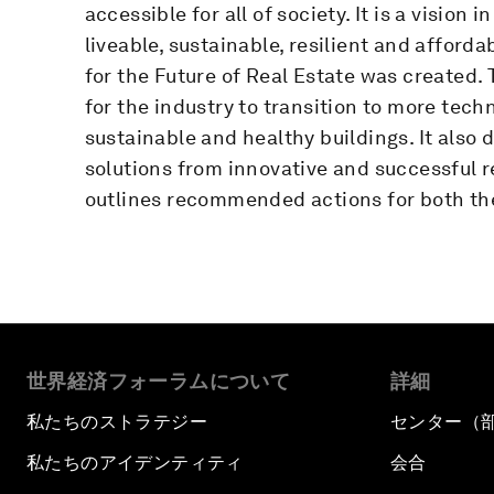
accessible for all of society. It is a vision 
liveable, sustainable, resilient and afford
for the Future of Real Estate was created
for the industry to transition to more tech
sustainable and healthy buildings. It also
solutions from innovative and successful 
outlines recommended actions for both the
世界経済フォーラムについて
詳細
私たちのストラテジー
センター（
私たちのアイデンティティ
会合