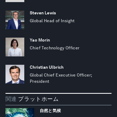
Steven Lewis
Global Head of Insight
Yao Morin
Chief Technology Officer
Christian Ulbrich
Global Chief Executive Officer;
President
関連
プラットホーム
自然と気候