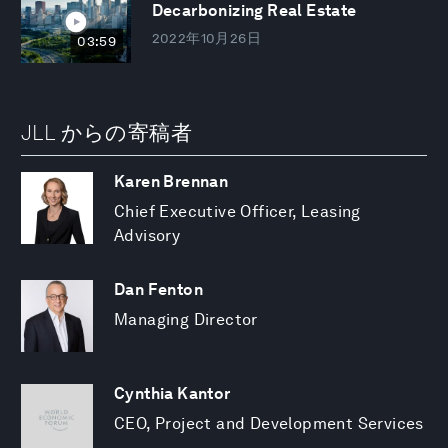
Decarbonizing Real Estate
2022年10月26日
03:59
JLL からの寄稿者
Karen Brennan
Chief Executive Officer, Leasing
Advisory
Dan Fenton
Managing Director
Cynthia Kantor
CEO, Project and Development Services