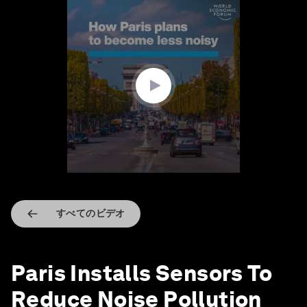
0
seconds
of
1
minute,
30
seconds
すべてのビデオ
Paris Installs Sensors To
Reduce Noise Pollution