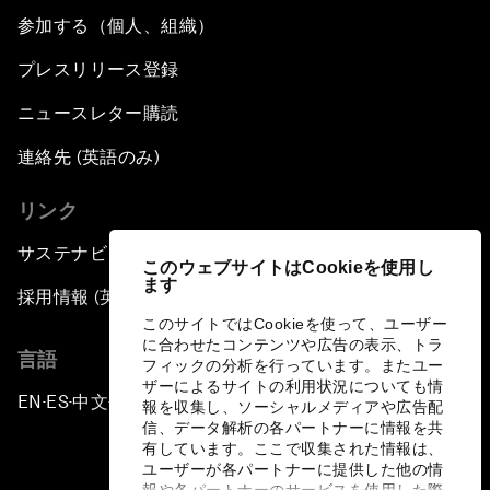
参加する（個人、組織）
プレスリリース登録
ニュースレター購読
連絡先 (英語のみ)
リンク
サステナビリティへの取り組み
このウェブサイトはCookieを使用し
ます
採用情報 (英語のみ)
このサイトではCookieを使って、ユーザー
に合わせたコンテンツや広告の表示、トラ
言語
フィックの分析を行っています。またユー
ザーによるサイトの利用状況についても情
EN
ES
中文
日本語
▪
▪
▪
報を収集し、ソーシャルメディアや広告配
信、データ解析の各パートナーに情報を共
有しています。ここで収集された情報は、
ユーザーが各パートナーに提供した他の情