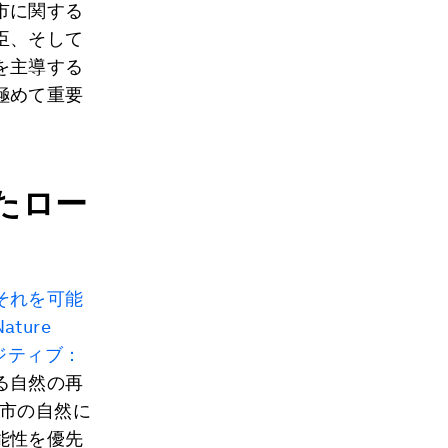
市に関する
臣、そして
を主導する
極めて重要
たロー
それを可能
Nature
ャーポジティブ：
る自然の再
都市の自然に
能性を優先