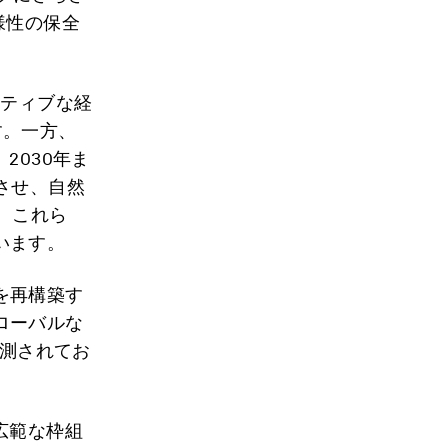
様性の保全
ティブな経
す。一方、
、2030年ま
させ、自然
。これら
います。
を再構築す
ローバルな
測されてお
広範な枠組