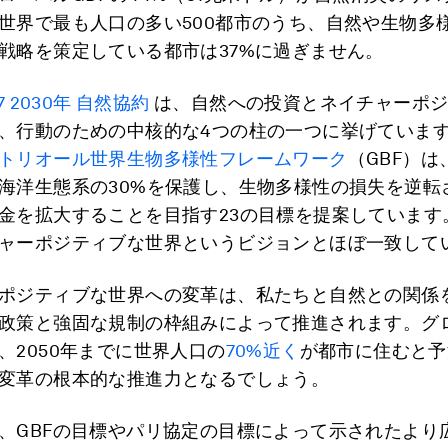
世界で最も人口の多い500都市のうち、自然や生物多
戦略を策定している都市は37%に過ぎません。
7 2030年 自然協約
は、自然への投資とネイチャーポジ
、行動のための中核的な4つの柱の一つに挙げていま
トリオール世界生物多様性フレームワーク
（GBF）は
海洋生態系の30%を保護し、生物多様性の損失を逆転
金を拡大することを目指す23の目標を提案しています
ャーポジティブな世界というビジョンとほぼ一致して
ポジティブな世界への変革は、私たちと自然との関係
政策と強固な規制の枠組みによって推進されます。グ
、2050年までに世界人口の
70%近く
が都市に住むと予
変革の根本的な推進力となるでしょう。
、GBFの目標やパリ協定の目標によって示されたより