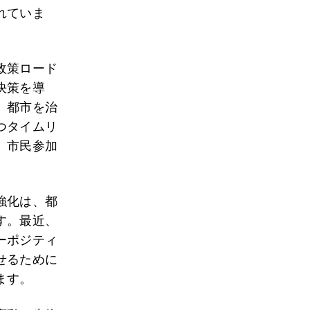
れていま
政策ロード
決策を導
、都市を治
つタイムリ
。市民参加
強化は、都
す。最近、
ーポジティ
せるために
ます。