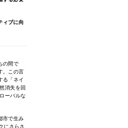
ティブに向
ちの間で
す。この言
する「ネイ
自然消失を回
グローバルな
都市で生み
スクにさらさ