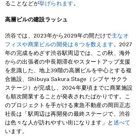
ることなどが
挙げられます
。
高層ビルの建設ラッシュ
渋谷では、2023年から2029年の間だけで
主なオ
フィスや商業ビルの開発は８つを数えます
。2027
年の完成をめざす渋谷駅周辺では、この秋、海外
からの出張者の中長期滞在やスタートアップ支援
を意識した、地上39階の高層ビルを中心とする複
合施設、Shibuya Sakura Stage（シブヤ サクラ
ステージ）が完成し、2024年夏頃までに商業施設
も順次開業することが発表されたばかりです。こ
のプロジェクトを手がける東急不動産の岡田正志
社長は「駅周辺は再開発の最終ステージで、渋谷
は色々な人が訪れやすい街になります」と
述べて
います。