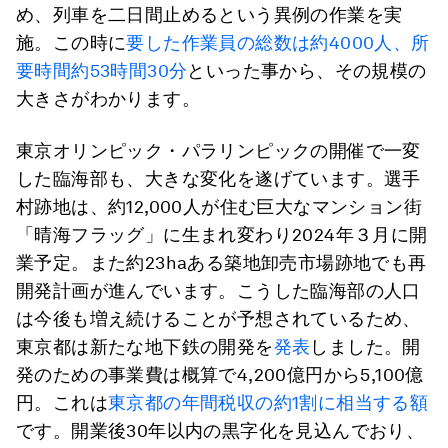
め、列車を二日間止めるという異例の作業を実
施。この時に
要した作業員の総数は約4000人、所
要時間約53時間30分
といった事から、その規模の
大きさがわかります。
東京オリンピック・パラリンピックの開催で一変
した臨海部も、大きな変化を遂げています。選手
村跡地は、約12,000人が住む巨大なマンション街
「晴海フラッグ」に生まれ変わり2024年３月に開
業予定。また約23haある築地卸売市場跡地でも再
開発計画が進んでいます。こうした臨海部の人口
は今後も増え続けることが予想されているため、
東京都は新たな地下鉄の開発を
発表
しました。開
発のための事業費は概算で4,200億円から5,100億
円。これは
東京都の年間税収の約1割に相当する額
です。開業後30年以内の黒字化を見込んでおり、