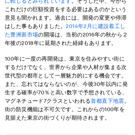
に転じるとみられています
。そうした中、今から
これだけの巨額投資をする必要はあるのかという
意見も聞かれます。過去には、開発の変更や停滞
はした事もありました。
2014年2月に建設着工し
た豊洲新市場
の開場は、当初の2016年の秋から２
年後の2018年に延期された経緯もあります。
100年に一度の再開発は、東京を住みやすい街に
するだけでなく、世界から企業や人材が集まる次
世代型の都市として一層魅力的にする機会です。
また、忘れてはならないのが、今後30年以内に発
生する確率が70％と高い数字で予想されている、
マグネチュード7クラスといわれる
首都直下地震
。
街の防災機能は不可欠です。これからの100年を
見据えた東京の街づくりが期待されます。