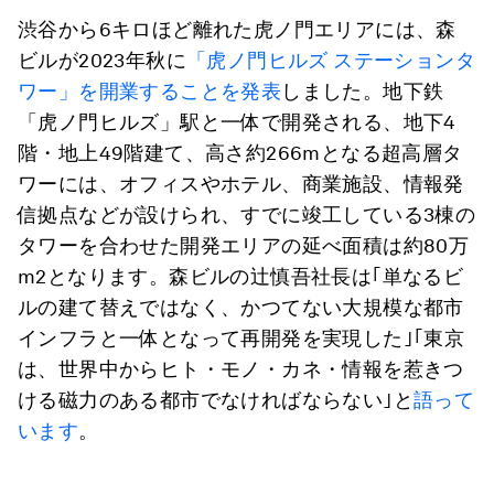
渋谷から6キロほど離れた虎ノ門エリアには、森
ビルが2023年秋に
「虎ノ門ヒルズ ステーションタ
ワー」を開業することを発表
しました。地下鉄
「虎ノ門ヒルズ」駅と一体で開発される、地下4
階・地上49階建て、高さ約266mとなる超高層タ
ワーには、オフィスやホテル、商業施設、情報発
信拠点などが設けられ、すでに竣工している3棟の
タワーを合わせた開発エリアの延べ面積は約80万
m2となります。森ビルの辻慎吾社長は｢単なるビ
ルの建て替えではなく、かつてない大規模な都市
インフラと一体となって再開発を実現した｣｢東京
は、世界中からヒト・モノ・カネ・情報を惹きつ
ける磁力のある都市でなければならない｣と
語って
います
。