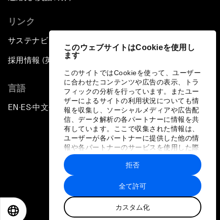
リンク
サステナビリティへの取り組み
このウェブサイトはCookieを使用し
ます
採用情報 (英語のみ)
このサイトではCookieを使って、ユーザー
に合わせたコンテンツや広告の表示、トラ
言語
フィックの分析を行っています。またユー
ザーによるサイトの利用状況についても情
EN
ES
中文
日本語
▪
▪
▪
報を収集し、ソーシャルメディアや広告配
信、データ解析の各パートナーに情報を共
有しています。ここで収集された情報は、
ユーザーが各パートナーに提供した他の情
報や各パートナーのサービスを使用した際
に収集された情報と組み合わされ、各パー
拒否
トナーによって使用されることがありま
プライバシーポリシーと利用規約
す。
全て許可
サイトマップ
カスタム化
©
2026
世界経済フォーラム
EN
ES
中文
日本語