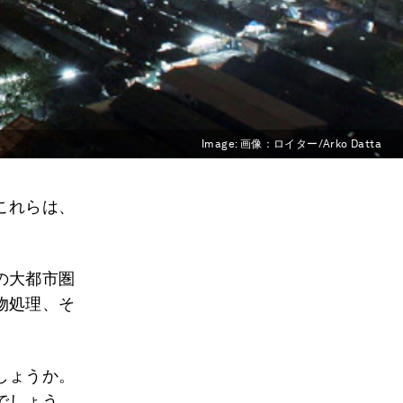
Image:
画像：ロイター/Arko Datta
これらは、
の大都市圏
物処理、そ
しょうか。
でしょう