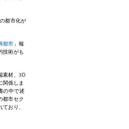
界の都市化が
興都市
」報
的技術がも
素材、3D
に関係しま
書の中で述
の都市セク
れており、