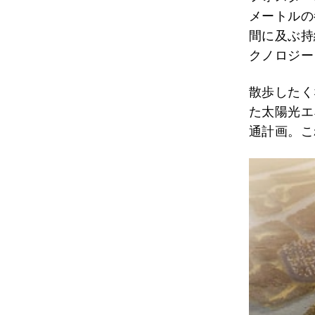
メートルの
間に及ぶ持
クノロジー
散歩したく
た太陽光エ
通計画。こ