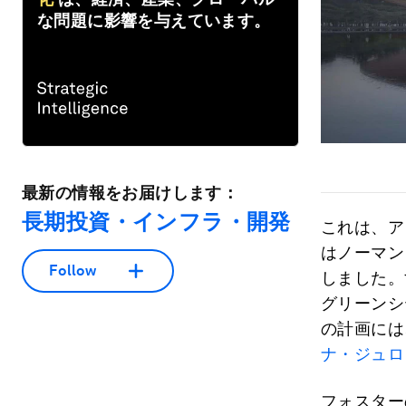
な問題に影響を与えています。
最新の情報をお届けします：
長期投資・インフラ・開発
これは、ア
はノーマン
Follow
しました。
グリーンシ
の計画には
ナ・ジュロ
フォスター