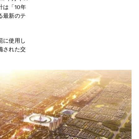
は「10年
る最新のテ
範に使用し
備された交