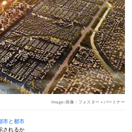
Image:
画像：フォスター＋パートナー
都市と都市
示されるか