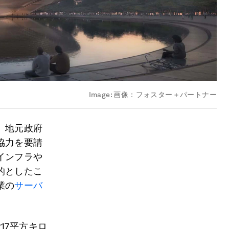
Image:
画像：フォスター＋パートナー
。地元政府
協力を要請
インフラや
的としたこ
業の
サーバ
17平方キロ