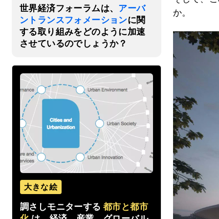
世界経済フォーラムは、
アーバ
か。
ントランスフォメーション
に関
する取り組みをどのように加速
させているのでしょうか？
大きな絵
調さしモニターする
都市と都市
化
は、経済、産業、グローバル