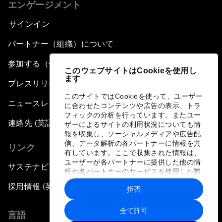
エンゲージメント
サインイン
パートナー（組織）について
参加する（個人、組織）
このウェブサイトはCookieを使用し
ます
プレスリリース登録
このサイトではCookieを使って、ユーザー
ニュースレター購読
に合わせたコンテンツや広告の表示、トラ
フィックの分析を行っています。またユー
連絡先 (英語のみ)
ザーによるサイトの利用状況についても情
報を収集し、ソーシャルメディアや広告配
信、データ解析の各パートナーに情報を共
リンク
有しています。ここで収集された情報は、
ユーザーが各パートナーに提供した他の情
サステナビリティへの取り組み
報や各パートナーのサービスを使用した際
に収集された情報と組み合わされ、各パー
採用情報 (英語のみ)
拒否
トナーによって使用されることがありま
す。
全て許可
言語