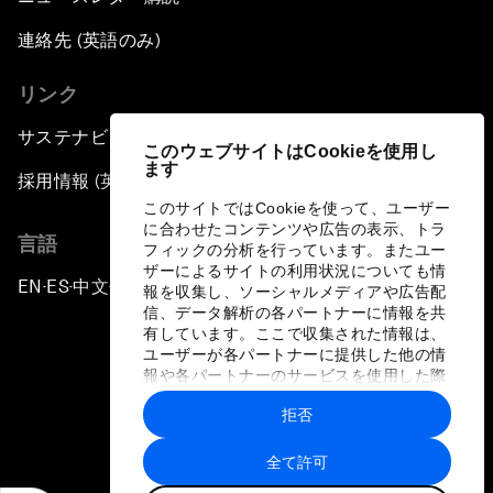
連絡先 (英語のみ)
リンク
サステナビリティへの取り組み
このウェブサイトはCookieを使用し
ます
採用情報 (英語のみ)
このサイトではCookieを使って、ユーザー
に合わせたコンテンツや広告の表示、トラ
言語
フィックの分析を行っています。またユー
ザーによるサイトの利用状況についても情
EN
ES
中文
日本語
▪
▪
▪
報を収集し、ソーシャルメディアや広告配
信、データ解析の各パートナーに情報を共
有しています。ここで収集された情報は、
ユーザーが各パートナーに提供した他の情
報や各パートナーのサービスを使用した際
に収集された情報と組み合わされ、各パー
拒否
トナーによって使用されることがありま
プライバシーポリシーと利用規約
す。
全て許可
サイトマップ