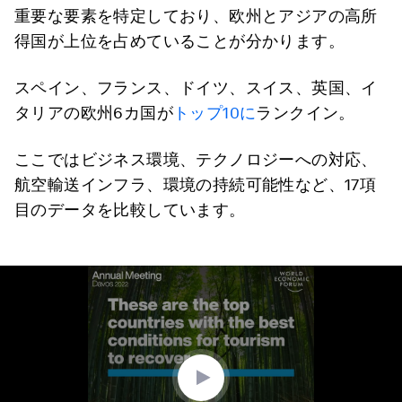
重要な要素を特定しており、欧州とアジアの高所
得国が上位を占めていることが分かります。
スペイン、フランス、ドイツ、スイス、英国、イ
タリアの欧州6カ国が
トップ10に
ランクイン。
ここではビジネス環境、テクノロジーへの対応、
航空輸送インフラ、環境の持続可能性など、17項
目のデータを比較しています。
0
seconds
of
1
minute,
56
seconds