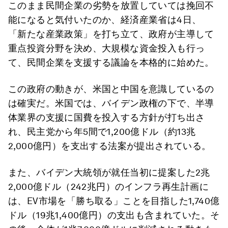
このまま民間企業の劣勢を放置していては挽回不
能になると気付いたのか、経済産業省は4日、
「新たな産業政策」を打ち立て、政府が主導して
重点投資分野を決め、大規模な資金投入も行っ
て、民間企業を支援する議論を本格的に始めた。
この政府の動きが、米国と中国を意識しているの
は確実だ。米国では、バイデン政権の下で、半導
体業界の支援に国費を投入する方針が打ち出さ
れ、民主党から年5間で1,200億ドル（約13兆
2,000億円）を支出する法案が提出されている。
また、バイデン大統領が就任当初に提案した2兆
2,000億ドル（242兆円）のインフラ再生計画に
は、EV市場を「勝ち取る」ことを目指した1,740億
ドル（19兆1,400億円）の支出も含まれていた。そ