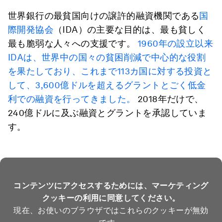
世界銀行の最貧国向けの譲許的融資機関である
国
際開発協会
（IDA）の主要な目的は、最も貧しく
最も脆弱な人々への支援です。
1960年の設立以来
IDAは、世界中の国々の貧困削減で中心的な役割
を果たしており、これまで113カ国に対する投資と
して、3,600億ドルを超えるグラントとごく低金
利での融資を行ってきました。
2018年だけで、
240億ドルに及ぶ融資とグラントを承認していま
す。
コンテンツにアクセスするためには、マーケティング
クッキーの利用に同意してください。
現在、お使いのブラウザではこれらのクッキーが無効