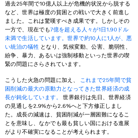
過去25年間で10億人以上が危機的状況から脱する
など、世界は極度の貧困との戦いで大きく前進し
ました。これは驚嘆すべき成果です。しかしその
一方で、現在でも
7億を超える人々が1日1.90ドル
未満で生活しています。世界で約10人に1人が、悪
い統治の犠牲
となり、気候変動、公害、脆弱性、
紛争、暴力、あるいは強制移動といった世界の喫
緊の問題にさらされています。
こうした火急の問題に加え、
これまで25年間で貧
困削減の最大の原動力となってきた世界経済の成
長が鈍化しています。
世界銀行は先日、世界経済
の見通しを2.9%から2.6%へと下方修正しまし
た。成長の減速は、貧困削減が一層困難になるこ
とを意味し、なかでも最も貧しい国における進展
がより不確実になることが考えられます。