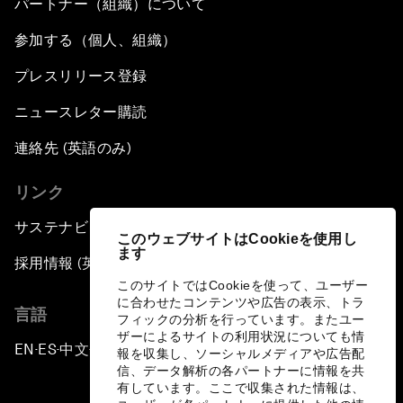
パートナー（組織）について
参加する（個人、組織）
プレスリリース登録
ニュースレター購読
連絡先 (英語のみ)
リンク
サステナビリティへの取り組み
このウェブサイトはCookieを使用し
ます
採用情報 (英語のみ)
このサイトではCookieを使って、ユーザー
に合わせたコンテンツや広告の表示、トラ
言語
フィックの分析を行っています。またユー
ザーによるサイトの利用状況についても情
EN
ES
中文
日本語
▪
▪
▪
報を収集し、ソーシャルメディアや広告配
信、データ解析の各パートナーに情報を共
有しています。ここで収集された情報は、