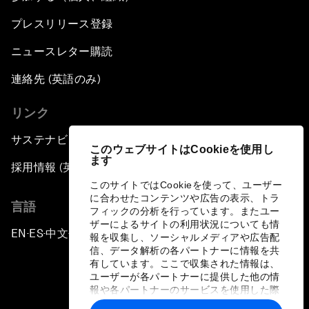
プレスリリース登録
ニュースレター購読
連絡先 (英語のみ)
リンク
サステナビリティへの取り組み
このウェブサイトはCookieを使用し
ます
採用情報 (英語のみ)
このサイトではCookieを使って、ユーザー
に合わせたコンテンツや広告の表示、トラ
言語
フィックの分析を行っています。またユー
ザーによるサイトの利用状況についても情
EN
ES
中文
日本語
▪
▪
▪
報を収集し、ソーシャルメディアや広告配
信、データ解析の各パートナーに情報を共
有しています。ここで収集された情報は、
ユーザーが各パートナーに提供した他の情
報や各パートナーのサービスを使用した際
に収集された情報と組み合わされ、各パー