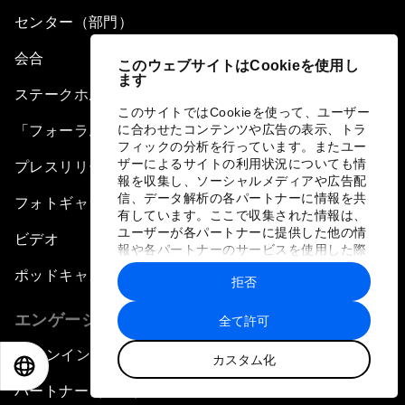
センター（部門）
会合
このウェブサイトはCookieを使用し
ます
ステークホルダーのコミュニティ
このサイトではCookieを使って、ユーザー
に合わせたコンテンツや広告の表示、トラ
「フォーラム・ストーリー」
フィックの分析を行っています。またユー
ザーによるサイトの利用状況についても情
プレスリリース
報を収集し、ソーシャルメディアや広告配
信、データ解析の各パートナーに情報を共
フォトギャラリー
有しています。ここで収集された情報は、
ユーザーが各パートナーに提供した他の情
ビデオ
報や各パートナーのサービスを使用した際
に収集された情報と組み合わされ、各パー
ポッドキャスト
拒否
トナーによって使用されることがありま
す。
エンゲージメント
全て許可
サインイン
カスタム化
EN
ES
中文
日本語
パートナー（組織）について