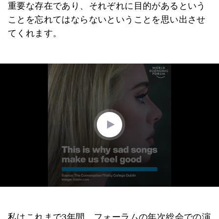
重要な存在であり、それぞれに目的があるという
ことを忘れてはならないということを思い出させ
てくれます。
0
seconds
of
1
minute,
40
seconds
私はこれまで3年間、フォーラムの年次総会での演