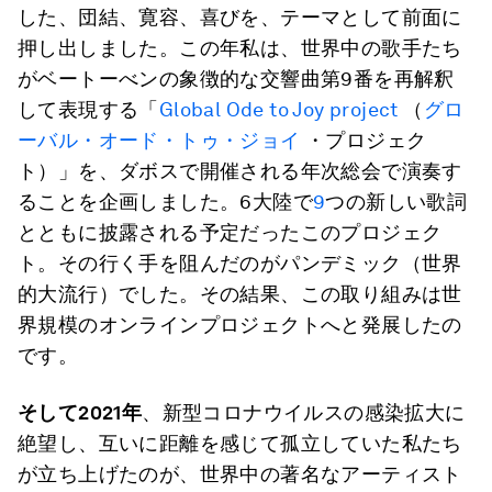
した、団結、寛容、喜びを、テーマとして前面に
押し出しました。この年私は、世界中の歌手たち
がベートーべンの象徴的な交響曲第9番を再解釈
して表現する「
Global Ode to Joy project
（
グロ
ーバル・オード・トゥ・ジョイ
・プロジェク
ト）」を、ダボスで開催される年次総会で演奏す
ることを企画しました。6大陸で
9
つの新しい歌詞
とともに披露される予定だったこのプロジェク
ト。その行く手を阻んだのがパンデミック（世界
的大流行）でした。その結果、この取り組みは世
界規模のオンラインプロジェクトへと発展したの
です。
そして
2021
年
、新型コロナウイルスの感染拡大に
絶望し、互いに距離を感じて孤立していた私たち
が立ち上げたのが、世界中の著名なアーティスト