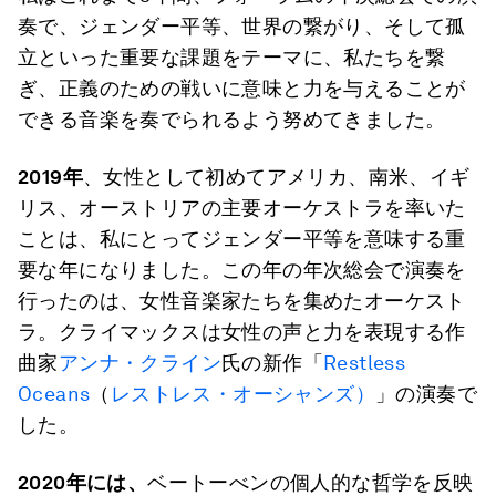
奏で、ジェンダー平等、世界の繋がり、そして孤
立といった重要な課題をテーマに、私たちを繋
ぎ、正義のための戦いに意味と力を与えることが
できる音楽を奏でられるよう努めてきました。
2019
年
、女性として初めてアメリカ、南米、イギ
リス、オーストリアの主要オーケストラを率いた
ことは、私にとってジェンダー平等を意味する重
要な年になりました。この年の年次総会で演奏を
行ったのは、女性音楽家たちを集めたオーケスト
ラ。クライマックスは女性の声と力を表現する作
曲家
アンナ・クライン
氏の新作「
Restless
Oceans
（
レストレス・オーシャンズ）
」の演奏で
した。
2020
年には、
ベートーべンの個人的な哲学を反映