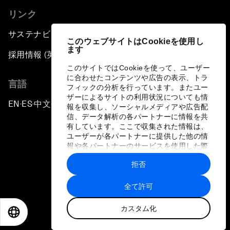
リンク
サステナビリティへの取り組み
このウェブサイトはCookieを使用し
ます
採用情報 (英語のみ)
このサイトではCookieを使って、ユーザー
に合わせたコンテンツや広告の表示、トラ
言語
フィックの分析を行っています。またユー
ザーによるサイトの利用状況についても情
EN
ES
中文
日本語
▪
▪
▪
報を収集し、ソーシャルメディアや広告配
信、データ解析の各パートナーに情報を共
有しています。ここで収集された情報は、
ユーザーが各パートナーに提供した他の情
報や各パートナーのサービスを使用した際
に収集された情報と組み合わされ、各パー
拒否
トナーによって使用されることがありま
プライバシーポリシーと利用規約
す。
全て許可
サイトマップ
カスタム化
©
2026
世界経済フォーラム
EN
ES
中文
日本語