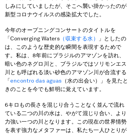
しみにしていましたが、そこへ襲い掛かったのが
新型コロナウイルスの感染拡大でした。
今年のオープニングコンサートのタイトルを
「Converging Waters
（収束する水）
」としたの
は、このような歴史的な瞬間を表現するためで
す。私は、8年前にブラジルのアマゾンを訪れ、
暗い色のネグロ川と、ブラジルではソリモンエス
川とも呼ばれる淡い砂色のアマゾン川が合流する
「
encontro das aguas
（水の出会い）」を見たと
きのことを今でも鮮明に覚えています。
6キロもの長さを混じり合うことなく並んで流れ
ている二つの川の水は、やがて混じり合い、より
力強い一つの川となります。この現在の世界情勢
を表す強力なメタファーは、私たち一人ひとりが