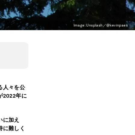
Image:
Unsplash／@kevinpaes
る人々を公
2022年に
いに加え
特に難しく