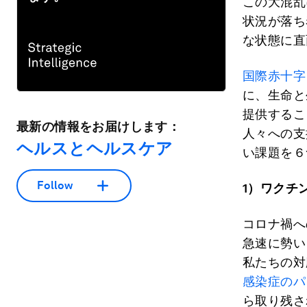
この大混乱
状況が落ち
な状態に直
国際赤十字
に、生命と
提供するこ
最新の情報をお届けします：
人々への支
ヘルスとヘルスケア
い課題を６
Follow
1
）ワクチ
コロナ禍へ
急速に勢い
私たちの対
感染症のパ
ら取り残さ