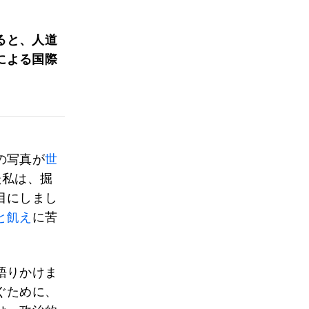
ると、人道
による国際
の写真が
世
た私は、掘
目にしまし
と飢え
に苦
語りかけま
ぐために、