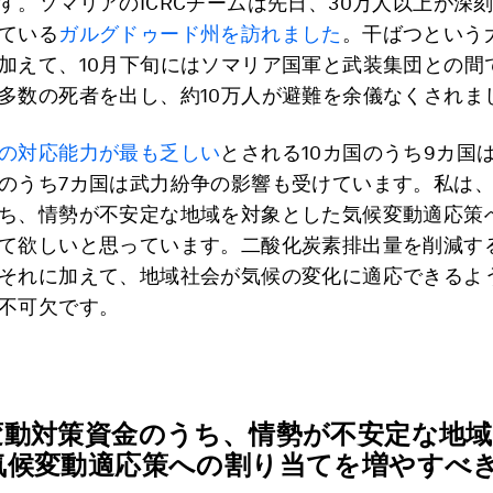
す。ソマリアのICRCチームは先日、30万人以上が深
ている
ガルグドゥード州を訪れました
。干ばつという
加えて、10月下旬にはソマリア国軍と武装集団との間
多数の死者を出し、約10万人が避難を余儀なくされま
の対応能力が最も乏しい
とされる10カ国のうち9カ国
のうち7カ国は武力紛争の影響も受けています。私は
ち、情勢が不安定な地域を対象とした気候変動適応策
て欲しいと思っています。二酸化炭素排出量を削減す
それに加えて、地域社会が気候の変化に適応できるよ
不可欠です。
変動対策資金のうち、情勢が不安定な地
気候変動適応策への割り当てを増やすべ