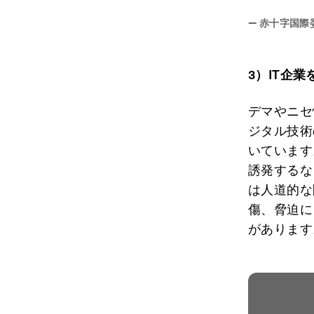
—
赤十字国際
3
）
IT
企業
デマやニセ
ジタル技術
いています
誘発するな
は人道的な
傷、脅迫に
があります