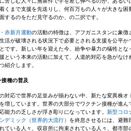
に苦しむ人々に無条件で手を差し伸べるのか、あるい
着くまで支援を先送りし、何百万もの人々が大きな困
面するのをただ見守るのか、の二択です。
・赤新月運動
の活動の特徴は、アフガニスタンに象徴
生活が破壊される状況下で必要とされる支援を公平か
とです。新しい年を迎えた今、紛争や暴力の犠牲とな
援という本来の活動に加えて、人道的対応を急がなけ
つ紹介します。
ン接種の普及
の対応で世界の足並みが揃わない中、新たな変異株オ
を増しています。世界の大部分でワクチン接種が進ん
応能力の乏しさが浮き彫りになっています。
新型コロ
ンデミック（世界的大流行）
を終息させるには、避難
れている人々、収容所に拘束されている人々、都市部