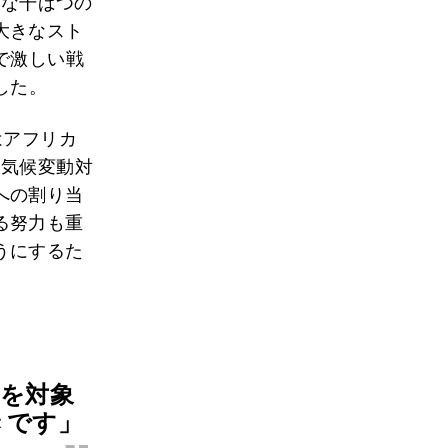
刻な干ばつの
大きなスト
で激しい戦
した。
はアフリカ
、気候変動対
への割り当
る努力も重
うにするた
域を対象
きです」