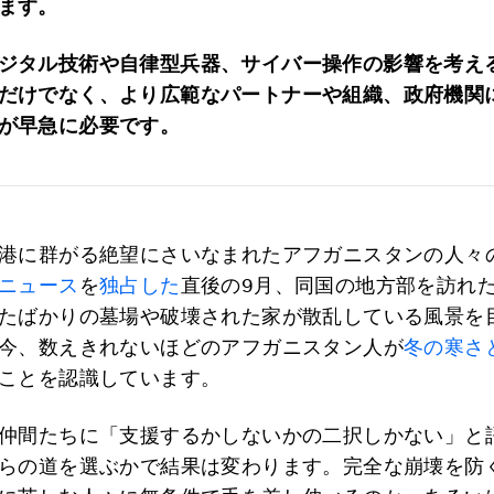
ます。
ジタル技術や自律型兵器、サイバー操作の影響を考え
だけでなく、より広範なパートナーや組織、政府機関
が早急に必要です。
港に群がる絶望にさいなまれたアフガニスタンの人々
ニュース
を
独占した
直後の9月、同国の地方部を訪れ
たばかりの墓場や破壊された家が散乱している風景を
今、数えきれないほどのアフガニスタン人が
冬の寒さ
ことを認識しています。
仲間たちに「支援するかしないかの二択しかない」と
らの道を選ぶかで結果は変わります。完全な崩壊を防