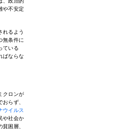
は、政治的
難や不安定
されるよう
つ無条件に
っている
ればならな
ミクロンが
でおらず、
ナウイルス
民や社会か
の貧困層、