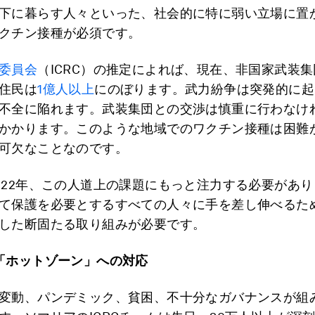
下に暮らす人々といった、社会的に特に弱い立場に置
クチン接種が必須です。
委員会
（ICRC）の推定によれば、現在、非国家武装
住民は
1億人以上
にのぼります。武力紛争は突発的に起
不全に陥れます。武装集団との交渉は慎重に行わなけ
かかります。このような地域でのワクチン接種は困難
可欠なことなのです。
022年、この人道上の課題にもっと注力する必要があ
て保護を必要とするすべての人々に手を差し伸べるた
した断固たる取り組みが必要です。
「ホットゾーン」への対応
変動、パンデミック、貧困、不十分なガバナンスが組