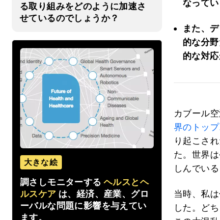
なってい
る取り組みをどのように加速さ
せているのでしょうか？
また、デ
的な分野
的な対応
カブール空
界の
トップ
り起こされ
た。世界は
大きな絵
しんでいる
調さしモニターする
ヘルスとヘ
ルスケア
は、経済、産業、グロ
当時、私は
ーバルな問題に影響を与えてい
した。どち
ます。