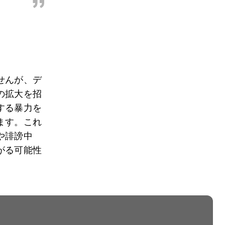
”
せんが、デ
の拡大を招
する暴力を
ます。これ
や誹謗中
がる可能性