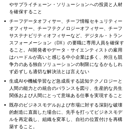
やサプライチェーン・ソリューションへの投資と人材
を確保すること
チーフデータオフィサー、チーフ情報セキュリティー
オフィサー、チーフテクノロジーオフィサー、チーフ
サステナビリティオフィサーなど、デジタル・トラン
スフォーメーション（DX）の要職に専用人員を確保す
ること。AI開発者やデータ・サイエンティストの雇用
はハードルが高いと感じる中小企業は多く、外注も競
争力のある独自ソリューションの制限になるかもしれ
ず必ずしも適切な解決法とは言えない
生成AIや機械学習など急成長する認知テクノロジーと
人間の能力との統合のバランスを図り、生産的な共生
関係および人間にとって意味ある仕事を実現すること
既存のビジネスモデルおよび市場に対する深刻な破壊
的創造に直面した場合に、先手を打ってビジネスモデ
ルを再定義し、組織を変革し、自社の位置付けを再構
築すること。