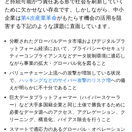
と持続可能かつ責任ある形で社会を刷新していく
ために欠かせない存在です。しかしながら、中小
企業は
第4次産業革命
がもたらす機会の活用を阻
害する下記のような課題に直面しています。
分断されたグローバルデータ市場およびデジタルプラ
ットフォーム経済において、プライバシーやセキュリ
ティーコンプライアンスなどデータ規制環境に適応し
ながら事業の拡大・グローバル化を図ること
バリューチェーン上流への攻撃が増加している状況
で、
ハッキングなどのサイバー攻撃のリスク増
への備
えが明らかに不十分であること
巨大データプラットフォーマー（ハイパースケーラ
ー）など大手多国籍企業と同じ土俵で勝負するために
必要なデータ源へのアクセス、アグレゲーション、ク
リーニング、構造化、バイアス除去を行うこと
スマートで適応力のあるグローバル・オペレーション