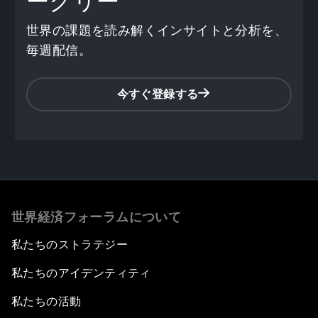
ークリー
世界の課題を読み解くインサイトと分析を、
毎週配信。
今すぐ登録する
0
seconds
of
世界経済フォーラムについて
38
minutes,
3
私たちのストラテジー
seconds
私たちのアイデンティティ
私たちの活動