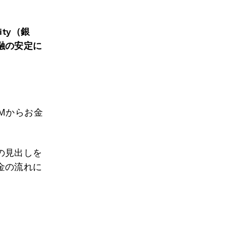
nity（銀
融の安定に
Mからお金
。
の見出しを
金の流れに