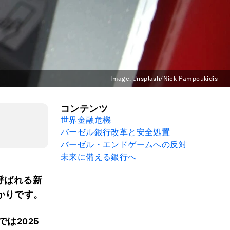
Image:
Unsplash/Nick Pampoukidis
コンテンツ
世界金融危機
バーゼル銀行改革と安全処置
バーゼル・エンドゲームへの反対
未来に備える銀行へ
と呼ばれる新
かりです。
は2025