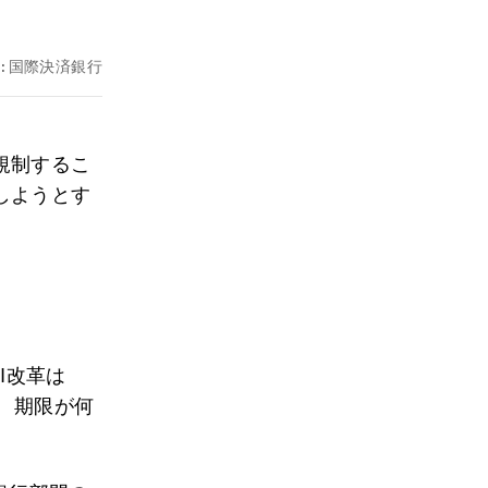
:
国際決済銀行
規制するこ
しようとす
I改革は
、期限が何