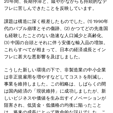
20年間、長期停滞と、緩やかながらも持続的なデ
フレに苦しんできたことを反映しています。
課題は構造に深く根差したものでした。(1) 1990年
代のバブル崩壊とその傷跡、(2) かつてどの先進国
も経験したことのない急速な人口減少と高齢化、
(3) 中国の台頭とそれに伴う安価な輸入品の増加。
これらすべてが相まって、日本の経済成長とイン
フレに甚大な悪影響を及ぼしました。
こうした新しい環境の下で、非製造業の中小企業
は非正規雇用を増やすなどしてコストを削減し、
事業を維持しました。この戦略は、しばらくの間
は国内経済の「現状維持」に成功しましたが、新
しいビジネスや価値を生み出すイノベーションが
阻害され、低賃金・低価格の均衡に陥ったこと
は、将来の成長にとって致命的な誤りでした。こ