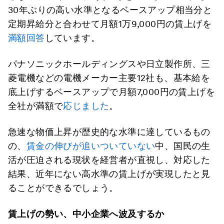
30年ぶりの高い水準となるベースアップ相当分と
定期昇給分と合わせて月額1万9,000円の賃上げを
満額回答
しています。
パナソニックホールディングスや日立製作所、三
菱電機などの電機メーカー主要12社も、基本給を
底上げするベースアップで月額7,000円の賃上げを
全社が満額で
応じました
。
急速な物価上昇が歴史的な水準に達しているもの
の、
賃金の伸びが追いついていない
中、国民の生
活が圧迫される現状を経営者が直視し、対応した
結果、近年にない高水準の賃上げが実現したと見
ることができるでしょう。
賃上げの勢い、中小企業へ波及するか