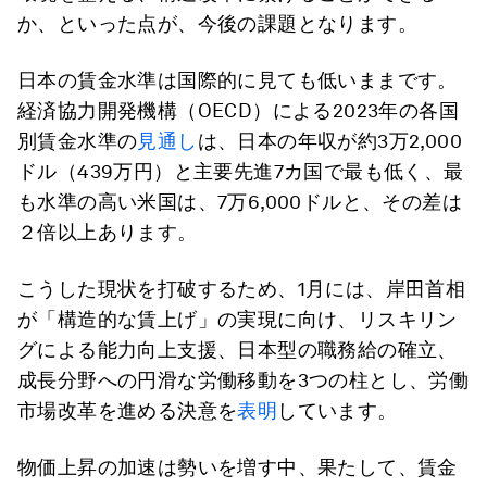
か、といった点が、今後の課題となります。
日本の賃金水準は国際的に見ても低いままです。
経済協力開発機構（OECD）による2023年の各国
別賃金水準の
見通し
は、日本の年収が約3万2,000
ドル（439万円）と主要先進7カ国で最も低く、最
も水準の高い米国は、7万6,000ドルと、その差は
２倍以上あります。
こうした現状を打破するため、1月には、岸田首相
が「構造的な賃上げ」の実現に向け、リスキリン
グによる能力向上支援、日本型の職務給の確立、
成長分野への円滑な労働移動を3つの柱とし、労働
市場改革を進める決意を
表明
しています。
物価上昇の加速は勢いを増す中、果たして、賃金