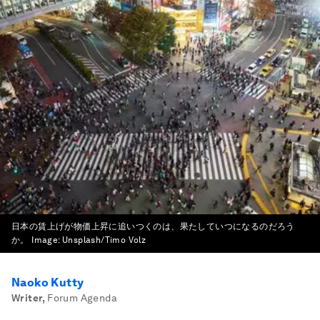
日本の賃上げが物価上昇に追いつくのは、果たしていつになるのだろう
か。
Image:
Unsplash/Timo Volz
Naoko Kutty
Writer
,
Forum Agenda