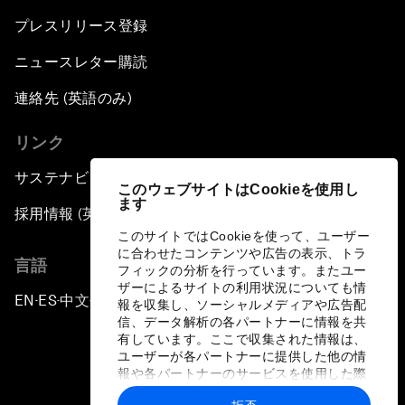
プレスリリース登録
ニュースレター購読
連絡先 (英語のみ)
リンク
サステナビリティへの取り組み
このウェブサイトはCookieを使用し
ます
採用情報 (英語のみ)
このサイトではCookieを使って、ユーザー
に合わせたコンテンツや広告の表示、トラ
言語
フィックの分析を行っています。またユー
ザーによるサイトの利用状況についても情
EN
ES
中文
日本語
▪
▪
▪
報を収集し、ソーシャルメディアや広告配
信、データ解析の各パートナーに情報を共
有しています。ここで収集された情報は、
ユーザーが各パートナーに提供した他の情
報や各パートナーのサービスを使用した際
に収集された情報と組み合わされ、各パー