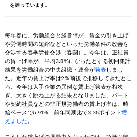
を握っています。
毎年春に、労働組合と経営陣が、賃金の引き上げ
や労働時間の短縮などといった労働条件の改善を
交渉する春季労使交渉（春闘）。今年は、正社員
の賃上げ率が、平均3.8%になったとする初回集計
結果を労働組合の中央組織・連合が
発表
しまし
た。近年の賃上げ率は2％前後で推移してきたとこ
ろ、今年は大手企業の異例な賃上げ発表が相次
ぎ、大きく跳ね上がる結果となりました。パート
や契約社員などの非正規労働者の賃上げ率は、時
給ベースで5.91%。前年同期比で3.35ポイント
増
えました
。
こうした賃上げの原動力となったのは、急激な物