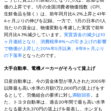
価の上昇です。1月の全国消費者物価指数（CPI、
生鮮食品を除く）は、前年同月比4.2%上昇と41年
4ヶ月ぶりの伸びを記録。一方で、1月の日本の1人
当たりの賃金は、物価変動を考慮した実質で前年
同月比4.1%減少しています。
実質賃金の減少は10
ヶ月連続となり、消費税率8%への引き上げの影響
で物価が上昇した2014年5月以来、8年8ヶ月ぶり
の下落率
となったのです。
大手自動車、電機メーカーがそろって賃上げ
日産自動車は、今の賃金体型が導入された2005年
以降最も高い水準の月額1万2,000円の賃上げをす
るとして、労働組合の要求に対し
満額回答
。ま
た、トヨタ自動車は、過去20年間で最も高い水準
となる最大9,370円の賃上げを発表し、ホンダも