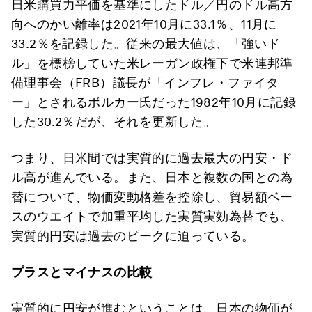
日米購買力平価を基準にしたドル／円のドル高方
向へのかい離率は2021年10月に33.1％、11月に
33.2％を記録した。従来の最大値は、「強いド
ル」を標榜していた米レーガン政権下で米連邦準
備理事会（FRB）議長が「インフレ・ファイタ
ー」とされるボルカー氏だった1982年10月に記録
した30.2％だが、それを更新した。
つまり、日米間では実質的に過去最大の円安・ド
ル高が進んでいる。また、日本と複数の国との為
替について、物価変動格差を控除し、貿易額ベー
スのウエイトで加重平均した実質実効為替でも、
実質的円安は過去のピークに迫っている。
プラスとマイナスの比較
実質的に円安が進むということは、日本の物価が