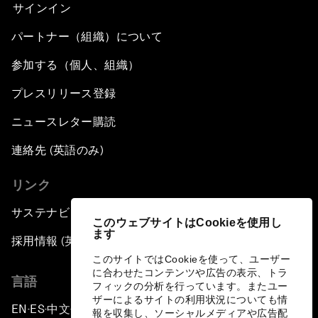
サインイン
パートナー（組織）について
参加する（個人、組織）
プレスリリース登録
ニュースレター購読
連絡先 (英語のみ)
リンク
サステナビリティへの取り組み
このウェブサイトはCookieを使用し
ます
採用情報 (英語のみ)
このサイトではCookieを使って、ユーザー
に合わせたコンテンツや広告の表示、トラ
言語
フィックの分析を行っています。またユー
ザーによるサイトの利用状況についても情
EN
ES
中文
日本語
▪
▪
▪
報を収集し、ソーシャルメディアや広告配