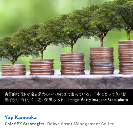
実質的な円安が過去最大のレベルにまで進んでいる。日本にとって良い影
響ばかりではなく、悪い影響もある。
Image:
Getty Images/iStockphoto
Yuji Kameoka
Chief FX Strategist
,
Daiwa Asset Management Co.Ltd.