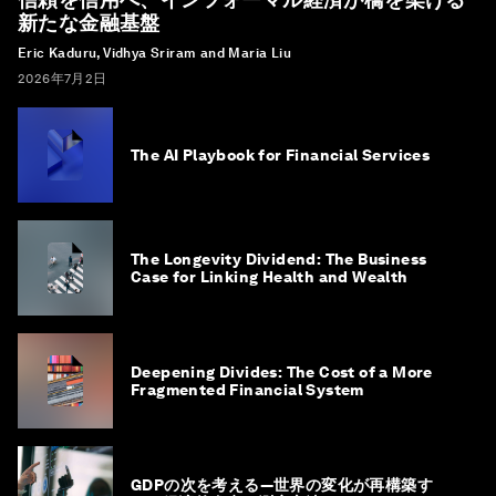
新たな金融基盤
Eric Kaduru, Vidhya Sriram and Maria Liu
2026年7月2日
The AI Playbook for Financial Services
The Longevity Dividend: The Business
Case for Linking Health and Wealth
Deepening Divides: The Cost of a More
Fragmented Financial System
GDPの次を考える―世界の変化が再構築す