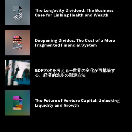
The Longevity Dividend: The Business
Case for Linking Health and Wealth
Deepening Divides: The Cost of a More
Fragmented Financial System
GDPの次を考える―世界の変化が再構築す
る、経済的進歩の測定方法
The Future of Venture Capital: Unlocking
Liquidity and Growth