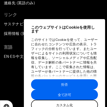
連絡先 (英語のみ)
リンク
サステナビリティへの取り組み
このウェブサイトはCookieを使用し
ます
採用情報 (英語のみ)
このサイトではCookieを使って、ユーザー
に合わせたコンテンツや広告の表示、トラ
言語
フィックの分析を行っています。またユー
ザーによるサイトの利用状況についても情
EN
ES
中文
日本語
▪
▪
▪
報を収集し、ソーシャルメディアや広告配
信、データ解析の各パートナーに情報を共
有しています。ここで収集された情報は、
ユーザーが各パートナーに提供した他の情
報や各パートナーのサービスを使用した際
に収集された情報と組み合わされ、各パー
拒否
トナーによって使用されることがありま
プライバシーポリシーと利用規約
す。
全て許可
サイトマップ
カスタム化
©
2026
世界経済フォーラム
EN
ES
中文
日本語