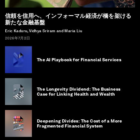
信頼を信用へ、インフォーマル経済が橋を架ける
新たな金融基盤
Eric Kaduru, Vidhya Sriram and Maria Liu
2026年7月2日
The AI Playbook for Financial Services
The Longevity Dividend: The Business
Case for Linking Health and Wealth
Deepening Divides: The Cost of a More
Fragmented Financial System