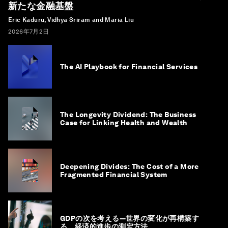
新たな金融基盤
Eric Kaduru, Vidhya Sriram and Maria Liu
2026年7月2日
The AI Playbook for Financial Services
The Longevity Dividend: The Business
Case for Linking Health and Wealth
Deepening Divides: The Cost of a More
Fragmented Financial System
GDPの次を考える―世界の変化が再構築す
る、経済的進歩の測定方法