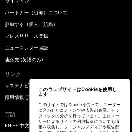
サインイン
パートナー（組織）について
参加する（個人、組織）
プレスリリース登録
ニュースレター購読
連絡先 (英語のみ)
リンク
サステナビリティへの取り組み
このウェブサイトはCookieを使用し
ます
採用情報 (英語のみ)
このサイトではCookieを使って、ユーザー
に合わせたコンテンツや広告の表示、トラ
言語
フィックの分析を行っています。またユー
ザーによるサイトの利用状況についても情
EN
ES
中文
日本語
▪
▪
▪
報を収集し、ソーシャルメディアや広告配