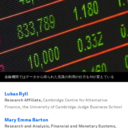
金融機関ではデータから得られた見識の利用の仕方をAIが変えている
Lukas Ryll
Research Affiliate
,
Cambridge Centre for Alternative
Finance, the University of Cambridge Judge Business School
Mary Emma Barton
Research and Analysis, Financial and Monetary Systems
,