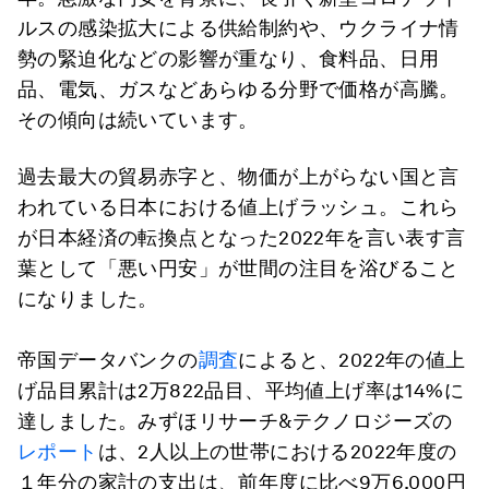
ルスの感染拡大による供給制約や、ウクライナ情
勢の緊迫化などの影響が重なり、食料品、日用
品、電気、ガスなどあらゆる分野で価格が高騰。
その傾向は続いています。
過去最大の貿易赤字と、物価が上がらない国と言
われている日本における値上げラッシュ。これら
が日本経済の転換点となった2022年を言い表す言
葉として「悪い円安」が世間の注目を浴びること
になりました。
帝国データバンクの
調査
によると、2022年の値上
げ品目累計は2万822品目、平均値上げ率は14%に
達しました。みずほリサーチ&テクノロジーズの
レポート
は、2人以上の世帯における2022年度の
１年分の家計の支出は、前年度に比べ9万6,000円