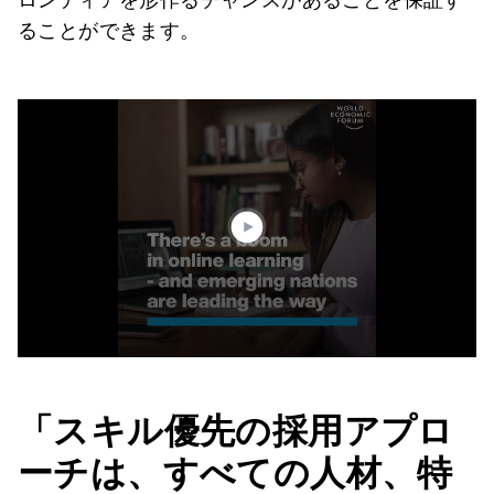
ることができます。
0
seconds
of
1
minute,
27
seconds
「スキル優先の採用アプロ
ーチは、すべての人材、特