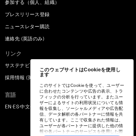
参加する（個人、組織）
プレスリリース登録
ニュースレター購読
連絡先 (英語のみ)
リンク
サステナビリティへの取り組み
このウェブサイトはCookieを使用し
ます
採用情報 (英語のみ)
このサイトではCookieを使って、ユーザー
に合わせたコンテンツや広告の表示、トラ
言語
フィックの分析を行っています。またユー
ザーによるサイトの利用状況についても情
EN
ES
中文
日本語
▪
▪
▪
報を収集し、ソーシャルメディアや広告配
信、データ解析の各パートナーに情報を共
有しています。ここで収集された情報は、
ユーザーが各パートナーに提供した他の情
報や各パートナーのサービスを使用した際