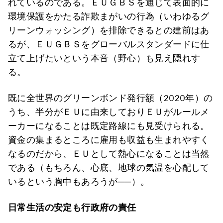
れているのである。ＥＵＧＢＳを通じて表面的に
環境保護をかたる詐欺まがいの行為（いわゆるグ
リーンウォッシング）を排除できるとの建前はあ
るが、ＥＵＧＢＳをグローバルスタンダードに仕
立て上げたいという本音（野心）も見え隠れす
る。
既に全世界のグリーンボンド発行額（2020年）の
うち、半分がＥＵに由来しておりＥＵがルールメ
ーカーになることは既定路線にも見受けられる。
資金の集まるところに雇用も収益も生まれやすく
なるのだから、ＥＵとして熱心になることは当然
である（もちろん、心底、地球の気温を心配して
いるという胸中もあろうが──）。
日常生活の安定も行政府の責任