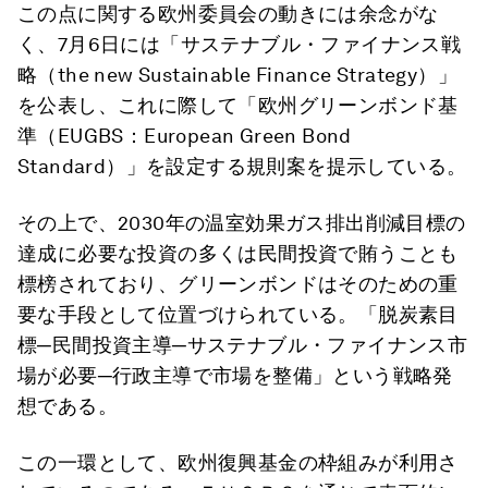
この点に関する欧州委員会の動きには余念がな
く、7月6日には「サステナブル・ファイナンス戦
略（the new Sustainable Finance Strategy）」
を公表し、これに際して「欧州グリーンボンド基
準（EUGBS：European Green Bond
Standard）」を設定する規則案を提示している。
その上で、2030年の温室効果ガス排出削減目標の
達成に必要な投資の多くは民間投資で賄うことも
標榜されており、グリーンボンドはそのための重
要な手段として位置づけられている。「脱炭素目
標─民間投資主導─サステナブル・ファイナンス市
場が必要─行政主導で市場を整備」という戦略発
想である。
この一環として、欧州復興基金の枠組みが利用さ