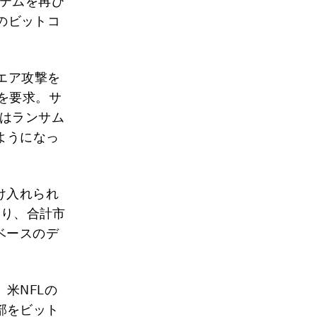
ステムを再び
くのビットコ
エア攻撃を
を要求。サ
にはランサム
ようになっ
け入れられ
上り、合計市
ベースのデ
米NFLの
部をビット