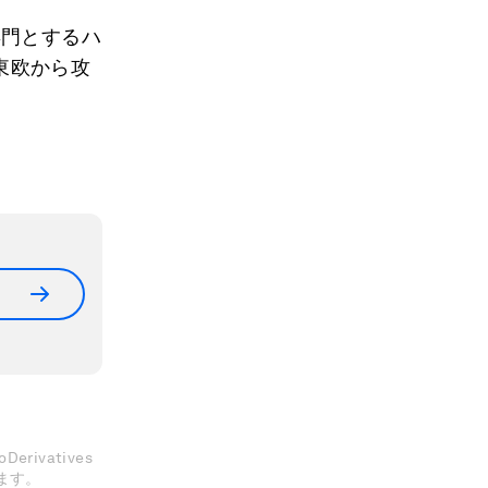
専門とするハ
東欧から攻
erivatives
きます。