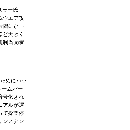
スラー氏
ムウエア攻
片隅にひっ
ほど大きく
規制当局者
のためにハッ
ルームバー
暗号化され
ニアルが運
って操業停
リンスタン