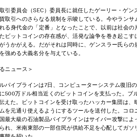
取引委員会（SEC）委員長に就任したゲーリー・ゲン
貨取引へのさらなる規制を示唆している。今やランサ
れる身代金の「定番」となったことで、以前は社会の
たビットコインの存在感が、活発な論争を巻き起こす
がうかがえる。だがそれは同時に、ゲンスラー氏らの
を強める大義名分を与えている。
るニュース＞
ルパイプラインは7日、コンピューターシステム復旧
に500万ドル相当近くのビットコインを支払った。ブ
日伝えた。ビットコインを受け取ったハッカー集団は、
ムを元通り使えるようにするツールを送付した。コロ
国最大級の石油製品パイプラインはサイバー攻撃によ
られ、米南東部の一部住民が供給不足を心配してガソ
事態を招いた。