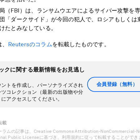
局（FBI）は、ランサムウエアによるサイバー攻撃を
団「ダークサイド」が今回の犯人で、ロシアもしくは
けたとみなしている。
は、
Reutersのコラム
を転載したものです。
ックに関する最新情報をお見逃し
会員登録（無料）
ウントを作成し、パーソナライズされ
ンツコレクション（最新の出版物や分
）にアクセスしてください。
転載
記事は、Creative Commons Attribution-NonCommercial-NoD
national Public Licenseに基づき、利用規約に従って転載することがで