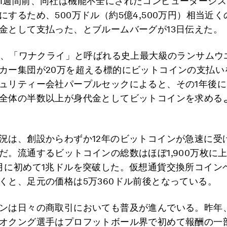
1週間前、同社は機能不全にされたコンピューターシ
にするため、500万ドル（約5億4,500万円）相当近
金として支払った、とブルームバーグが13日伝えた。
には、「ワナクライ」と呼ばれる史上最大級のランサムウ
カー集団が20万を超える標的にビットコインの支払い
ュリティー会社パープルセックによると、その1年後
全体の半数以上が身代金としてビットコインを求める
況は、創設からわずか12年のビットコインが急速に受
だ。流通するビットコインの総数はほぼ1,900万枚に
月に初めて1兆ドルを突破した。仮想通貨交換所コイン
くと、足元の価格は5万360ドル前後となっている。
ンは日々の商取引においても普及が進んでいる。昨年、
オクング選手はプロフットボール界で初めて報酬の一