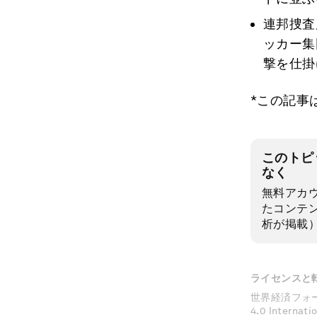
連邦捜査
ッカー集
撃を仕掛
*この記事
このトピ
なく
無料アカ
たコンテ
析が掲載
ライセンスと
世界経済フォーラムの
4.0 Inter