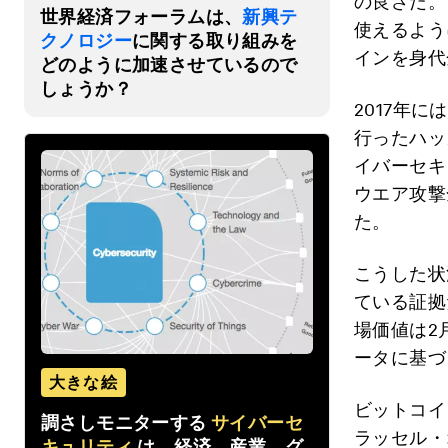
の良さだ。
世界経済フォーラムは、
新興テ
使えるよう
クノロジー
に関する取り組みを
インを身代
どのように加速させているので
しょうか？
2017年
行ったハッ
イバーセキ
ウエア攻撃
た。
こうした状
ている証拠
場価値は2
ータに基づ
大きな絵
ビットコイ
調さしモニターする
サイバーセ
ラッセル・
キュリティ
は、経済、産業、グ