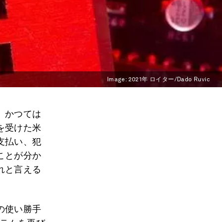
Image:
2021年 ロイター/Dado Ruvic
、かつては
を受けた米
支払い、犯
ことが分か
れと言える
の使い勝手