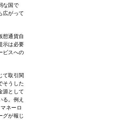
弱な国で
も広がって
仮想通貨自
提示は必要
ービスへの
じて取引関
でそうした
金源として
いる。例え
らマネーロ
ーグが報じ