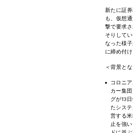
新たに証券
も、仮想通
撃で要求さ
そりしてい
なった様子
に締め付け
＜背景とな
コロニア
カー集団
グが13
たシステ
営する米
止を強い
ドに並ぶ