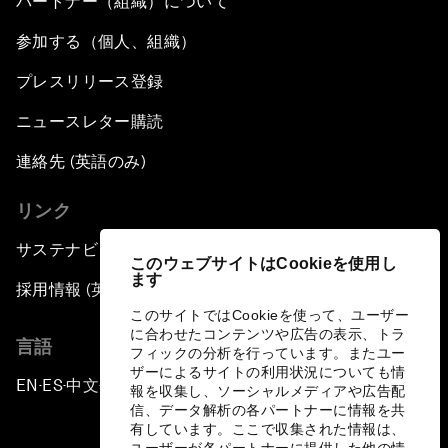
パートナー（組織）について
参加する（個人、組織）
プレスリリース登録
ニュースレター購読
連絡先 (英語のみ)
リンク
サステナビリティへの取り組み
このウェブサイトはCookieを使用し
ます
採用情報 (英語のみ)
このサイトではCookieを使って、ユーザー
に合わせたコンテンツや広告の表示、トラ
言語
フィックの分析を行っています。またユー
ザーによるサイトの利用状況についても情
EN
ES
中文
日本語
▪
▪
▪
報を収集し、ソーシャルメディアや広告配
信、データ解析の各パートナーに情報を共
有しています。ここで収集された情報は、