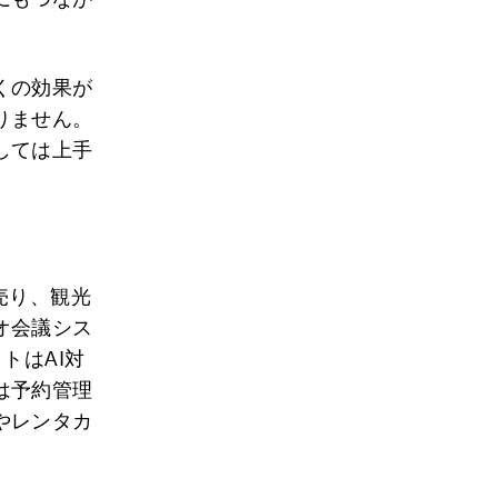
くの効果が
りません。
しては上手
売り、観光
オ会議シス
トはAI対
は予約管理
やレンタカ