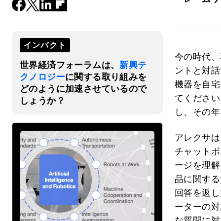
インパクト
今の時代、
世界経済フォーラムは、
新興テ
ントと対話
クノロジー
に関する取り組みを
機器を自宅
どのように加速させているので
てください
しょうか？
し、その年
アレクサは
チャットボ
ージを理解
品に関する
回答を返し
ーターの対
な質問に対