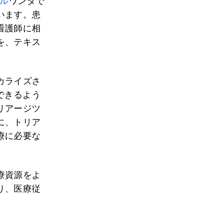
のル
ワンダで
います。患
看護師に相
を、テキス
カライズさ
できるよう
リアージツ
に、トリア
療に必要な
療資源をよ
り、医療従