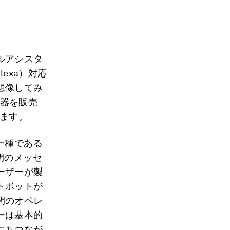
ルアシスタ
exa）対応
想像してみ
機器を販売
ます。
一種である
間のメッセ
ーザーが製
トボットが
間のオペレ
ーは基本的
にもつなが