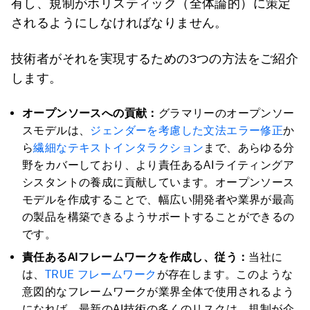
有し、規制がホリスティック（全体論的）に策定
されるようにしなければなりません。
技術者がそれを実現するための3つの方法をご紹介
します。
オープンソースへの貢献：
グラマリーのオープンソー
スモデルは、
ジェンダーを考慮した文法エラー修正
か
ら
繊細なテキストインタラクション
まで、あらゆる分
野をカバーしており、より責任あるAIライティングア
シスタントの養成に貢献しています。オープンソース
モデルを作成することで、幅広い開発者や業界が最高
の製品を構築できるようサポートすることができるの
です。
責任あるAIフレームワークを作成し、従う：
当社に
は、
TRUE フレームワーク
が存在します。このような
意図的なフレームワークが業界全体で使用されるよう
になれば、最新のAI技術の多くのリスクは、規制が介