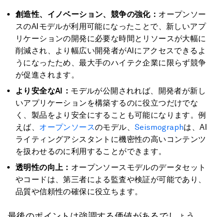
創造性、イノベーション、競争の強化：
オープンソー
スのAIモデルが利用可能になったことで、新しいアプ
リケーションの開発に必要な時間とリソースが大幅に
削減され、より幅広い開発者がAIにアクセスできるよ
うになったため、最大手のハイテク企業に限らず競争
が促進されます。
より安全なAI：
モデルが公開されれば、開発者が新し
いアプリケーションを構築するのに役立つだけでな
く、製品をより安全にすることも可能になります。例
えば、
オープンソース
のモデル、
Seismograph
は、AI
ライティングアシスタントに機密性の高いコンテンツ
を扱わせるのに利用することができます。
透明性の向上：
オープンソースモデルのデータセット
やコードは、第三者による監査や検証が可能であり、
品質や信頼性の確保に役立ちます。
最後のポイントは強調する価値があるでしょう。