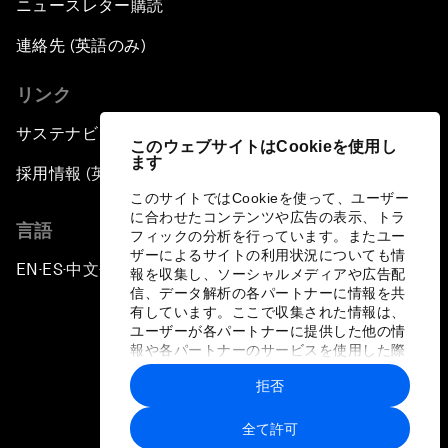
ニュースレター購読
連絡先 (英語のみ)
リンク
サステナビリティへの取り組み
このウェブサイトはCookieを使用し
ます
採用情報 (英語のみ)
このサイトではCookieを使って、ユーザー
に合わせたコンテンツや広告の表示、トラ
言語
フィックの分析を行っています。またユー
ザーによるサイトの利用状況についても情
EN
ES
中文
日本語
▪
▪
▪
報を収集し、ソーシャルメディアや広告配
信、データ解析の各パートナーに情報を共
有しています。ここで収集された情報は、
ユーザーが各パートナーに提供した他の情
報や各パートナーのサービスを使用した際
に収集された情報と組み合わされ、各パー
拒否
トナーによって使用されることがありま
プライバシーポリシーと利用規約
す。
全て許可
サイトマップ