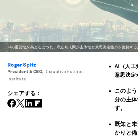
AIの重要性が高まるにつれ、私たち人間が主体性と意思決定能力を維持す
Roger Spitz
AI
（人工
President & CEO
,
Disruptive Futures
意思決定
Institute
このよう
シェアする：
分の主体
す。
既知と未
かりと備