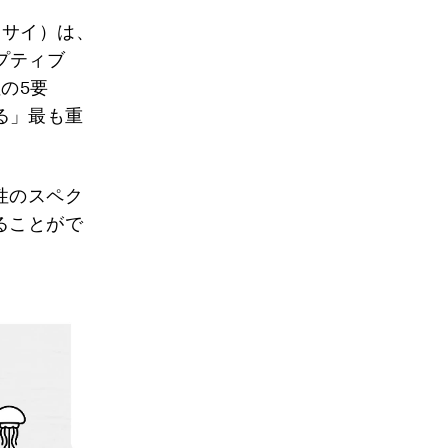
、サイ）は、
プティブ
の5要
る」最も重
。
性のスペク
ることがで