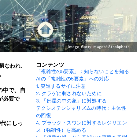
Image:
Getty Images/iStockphoto
コンテンツ
損なわれ、
「複雑性の
5
要素」：知らないことを知る
。
AI
の「複雑性の
5
要素」への対応
1.
突進するサイに注意
の中で、自
2. クラゲに刺されないために
が必要で
3.
「部屋の中の象」に対処する
テクシステンシャリズムの時代：主体性
の回復
時代にしっ
4.
ブラック・スワンに対するレジリエン
ス（強靭性）を高める