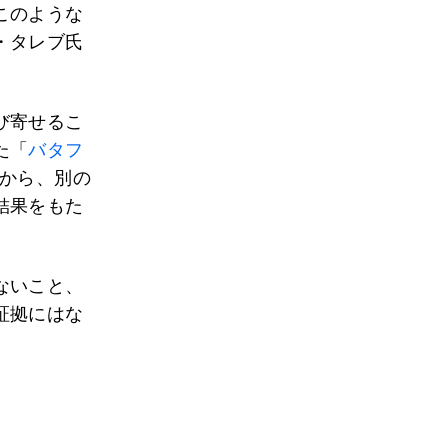
このような
・タレブ氏
び寄せるこ
た「
バタフ
きから、別の
結果をもた
ないこと、
証拠にはな