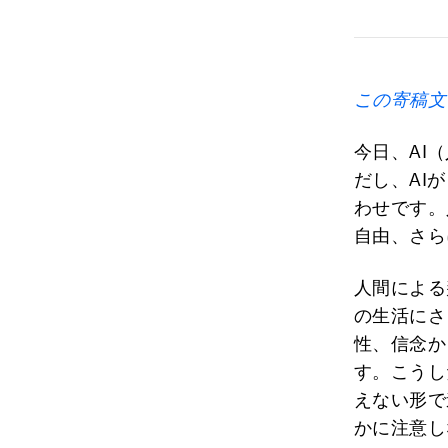
この
寄稿文
今日、AI
だし、AI
わせです。
自由、さら
人間による
の生活にさ
性、信念か
す。こうし
えない形で
かに注意し