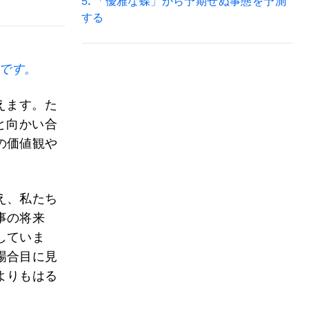
5.
「優雅な蝶」から予期せぬ事態を予測
する
です。
えます。た
と向かい合
の価値観や
え、私たち
事の将来
していま
場合目に見
よりもはる