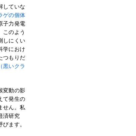
解していな
ラゲの個体
原子力発電
。このよう
測しにくい
科学におけ
たつもりだ
（黒いクラ
候変動の影
えて発生の
ません。私
経済研究
呼びます。