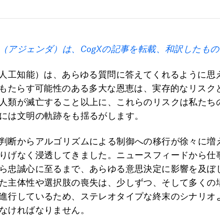
（
アジェンダ
）
は、
CogX
の記事を転載
、
和訳したもの
（人工知能）は、あらゆる質問に答えてくれるように思
がもたらす可能性のある多大な恩恵は、実存的なリスク
人類が滅亡すること以上に、これらのリスクは私たち
には文明の軌跡をも揺るがします。
判断からアルゴリズムによる制御への移行が徐々に増
りげなく浸透してきました。ニュースフィードから仕
ら忠誠心に至るまで、あらゆる意思決定に影響を及ぼ
た主体性や選択肢の喪失は、少しずつ、そして多くの
進行しているため、ステレオタイプな終末のシナリオ
なければなりません。