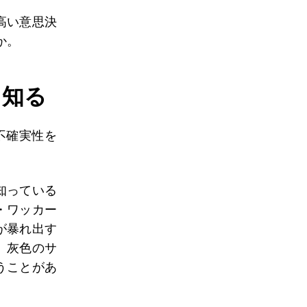
高い意思決
か。
を知る
不確実性を
知っている
・ワッカー
が暴れ出す
。灰色のサ
うことがあ