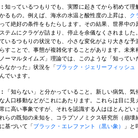
：
知っているつもりでも、実際に起きてから初めて理
かるもの。例えば、海水の水温と酸性度の上昇は、
ク
って絶好の条件をもたらします。その結果、世界中の
ステムにクラゲが詰まり、停止を余儀なくされました
ているつもりの状況でも、小さな変化がより大きな予
らすことで、事態が複雑化することがあります。未来
ノーマルタイムズ」理論では、このような「知ってい
らなかった」状況を「
ブラック・ジェリーフィッシュ
んでいます。
：
「知らない」と分かっていること。新しい病気、気
な人口移動などがこれにあたります。これらは目に見
常に高い事象ですが、それを認識する人はほとんどい
れらの既知の未知を、コラプソノミクス研究所（崩壊
に基づいて「
ブラック・エレファント（黒い象）
」と