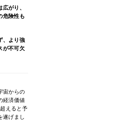
は広がり、
の危険性も
ず、より強
スが不可欠
宇宙からの
の経済価値
を超えると予
を遂げまし