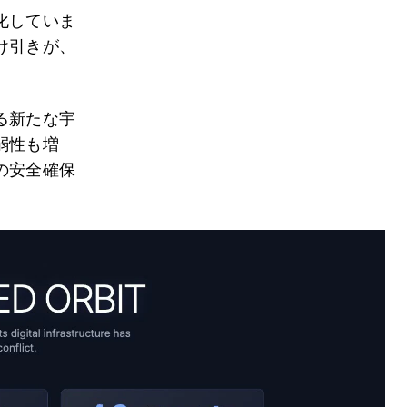
化していま
け引きが、
る新たな宇
弱性も増
の安全確保