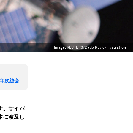
Image:
REUTERS/Dado Ruvic/Illustration
年次総会
す。サイバ
体に波及し