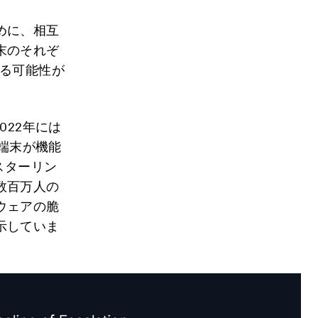
めに、相互
末のそれぞ
する可能性が
022年には
端末が機能
スターリン
数百万人の
ウェアの脆
示していま