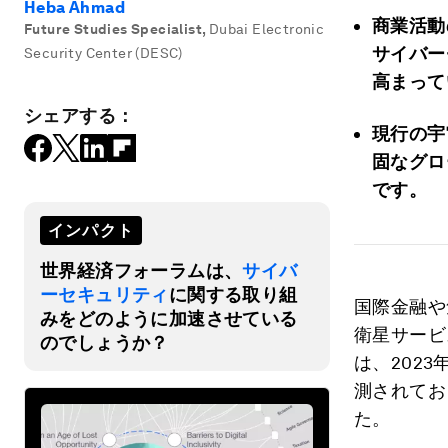
Heba Ahmad
商業活動
Future Studies Specialist
,
Dubai Electronic
サイバー
Security Center (DESC)
高まって
シェアする：
現行の宇
固なグロ
です。
インパクト
世界経済フォーラムは、
サイバ
ーセキュリティ
に関する取り組
国際金融や
みをどのように加速させている
衛星サービ
のでしょうか？
は、2023
測されてお
た。