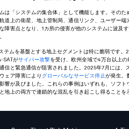
ムは「システムの集合体」として機能します。そのた
軌道上の衛星、地上管制局、通信リンク、ユーザー端
な障害点となり、1カ所の侵害が他のシステムに波及
。
システムを基盤とする地上セグメントは特に脆弱です。2
-SATが
サイバー攻撃
を受け、欧州全域で4万台以上の
通信と緊急通信が阻害されました。2025年7月には、
ウェア障害により
グローバルなサービス停止
が発生。
影響が及びました。これらの事例はいずれも、ソフト
と地上の両方で連鎖的な混乱を引き起こし得ることを