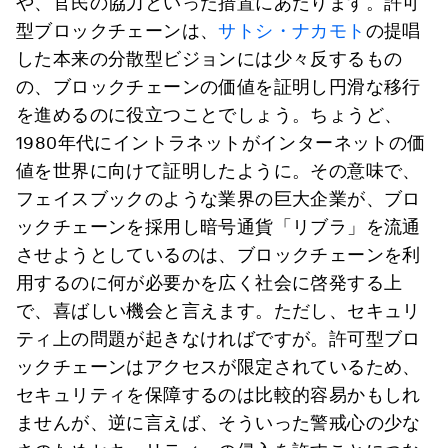
や、官民の協力といった措置にあたります。許可
型ブロックチェーンは、
サトシ・ナカモト
の提唱
した本来の分散型ビジョンには少々反するもの
の、ブロックチェーンの価値を証明し円滑な移行
を進めるのに役立つことでしょう。ちょうど、
1980年代にイントラネットがインターネットの価
値を世界に向けて証明したように。その意味で、
フェイスブックのような業界の巨大企業が、ブロ
ックチェーンを採用し暗号通貨「リブラ」を流通
させようとしているのは、ブロックチェーンを利
用するのに何が必要かを広く社会に啓発する上
で、喜ばしい機会と言えます。ただし、セキュリ
ティ上の問題が起きなければですが。許可型ブロ
ックチェーンはアクセスが限定されているため、
セキュリティを保障するのは比較的容易かもしれ
ませんが、逆に言えば、そういった警戒心の少な