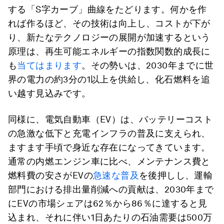
する「S字カーブ」曲線をたどります。何かを作
れば作るほど、その技術は向上し、コストが下が
り、新たなテクノロジーの展開が加速するという
原理は、再生可能エネルギーの指数関数的成長に
も
当てはまります
。その勢いは、2030年までに世
界の電力の約3分の1以上を供給し、化石燃料を追
い越す見込みです。
同様に、電気自動車（EV）は、バッテリーコスト
の急激な低下と充電インフラの普及に支えられ、
ますます手頃で身近な存在になってきています。
通常の内燃エンジン車に比べ、メンテナンス費と
燃料費の安さがEVの
急速な普及
を後押しし、運輸
部門における排出量削減への貢献は、2030年まで
にEVの市場シェアは62％から86％に達すると見
込まれ、それに伴い1日あたりの石油需要は500万