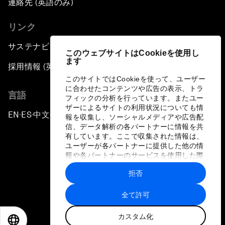
連絡先 (英語のみ)
リンク
サステナビリティへの取り組み
このウェブサイトはCookieを使用し
ます
採用情報 (英語のみ)
このサイトではCookieを使って、ユーザー
に合わせたコンテンツや広告の表示、トラ
言語
フィックの分析を行っています。またユー
ザーによるサイトの利用状況についても情
EN
ES
中文
日本語
▪
▪
▪
報を収集し、ソーシャルメディアや広告配
信、データ解析の各パートナーに情報を共
有しています。ここで収集された情報は、
ユーザーが各パートナーに提供した他の情
報や各パートナーのサービスを使用した際
に収集された情報と組み合わされ、各パー
拒否
トナーによって使用されることがありま
プライバシーポリシーと利用規約
す。
全て許可
サイトマップ
カスタム化
©
2026
世界経済フォーラム
EN
ES
中文
日本語