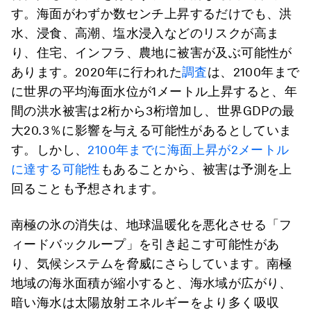
す。海面がわずか数センチ上昇するだけでも、洪
水、浸食、高潮、塩水浸入などのリスクが高ま
り、住宅、インフラ、農地に被害が及ぶ可能性が
あります。2020年に行われた
調査
は、2100年まで
に世界の平均海面水位が1メートル上昇すると、年
間の洪水被害は2桁から3桁増加し、世界GDPの最
大20.3％に影響を与える可能性があるとしていま
す。しかし、
2100年までに海面上昇が2メートル
に達する可能性
もあることから、被害は予測を上
回ることも予想されます。
南極の氷の消失は、地球温暖化を悪化させる「フ
ィードバックループ」を引き起こす可能性があ
り、気候システムを脅威にさらしています。南極
地域の海氷面積が縮小すると、海水域が広がり、
暗い海水は太陽放射エネルギーをより多く吸収