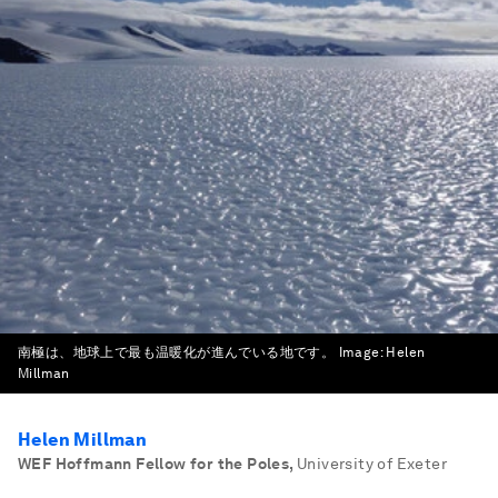
南極は、地球上で最も温暖化が進んでいる地です。
Image:
Helen
Millman
Helen Millman
WEF Hoffmann Fellow for the Poles
,
University of Exeter