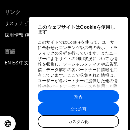
リンク
サステナビリティへの取り組み
このウェブサイトはCookieを使用し
ます
採用情報 (英語のみ)
このサイトではCookieを使って、ユーザー
に合わせたコンテンツや広告の表示、トラ
言語
フィックの分析を行っています。またユー
ザーによるサイトの利用状況についても情
EN
ES
中文
日本語
▪
▪
▪
報を収集し、ソーシャルメディアや広告配
信、データ解析の各パートナーに情報を共
有しています。ここで収集された情報は、
ユーザーが各パートナーに提供した他の情
報や各パートナーのサービスを使用した際
に収集された情報と組み合わされ、各パー
拒否
トナーによって使用されることがありま
プライバシーポリシーと利用規約
す。
全て許可
サイトマップ
カスタム化
©
2026
世界経済フォーラム
EN
ES
中文
日本語