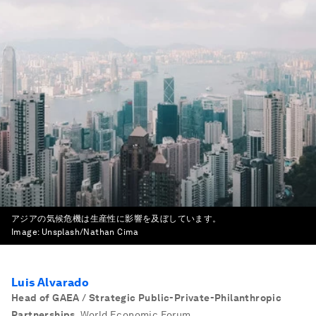
アジアの気候危機は生産性に影響を及ぼしています。
Image:
Unsplash/Nathan Cima
Luis Alvarado
Head of GAEA / Strategic Public-Private-Philanthropic
Partnerships
,
World Economic Forum