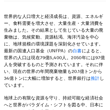
世界的な人口増大と経済成長は、資源、エネルギ
ー、食料需要を増大させ、大量生産・大量消費を
生みました。その結果として生じている大量の廃
棄物は、気候変動、資源枯渇、海洋汚染を中心
に、地球規模の環境課題を深刻化させています。
最新の国連人口基金（UNFPA）の
白書
によると、
世界の人口は現在79億5,400人。2050年には97億
人を突破するものと予測されています。それに伴
い、現在の世界の年間廃棄物量も20.1億トンから
34億トンに大幅に増加すると、世界銀行は
推計
し
ています。
地球上の有限な資源を守り、持続可能な経済社会
へと世界がパラダイム・シフトを図る中、日本に