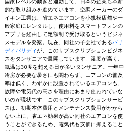
国家レベルの動きと連動して、日本の企業も革新
的な取り組みを進めています。空調メーカーのダ
イキン工業は、省エネエアコンを小規模店舗や一
般家庭にレンタルし、使用料をスマートフォンの
アプリを経由して定額制で受け取るというビジネ
スモデルを発案。現在、同社の子会社である
バリ
ディバリディ
が、このサブスクリプションビジネ
スをタンザニアで展開しています。湿度が高く、
気温は30度を超える日が多いタンザニア。一年中
冷房が必要な暑さにも関わらず、エアコンの普及
率は低く、わずかに設置されているエアコンも、
故障や電気代の高さを理由にあまり使われていな
いのが現状です。このサブスクリプションサービ
スは、初期本体費用とメンテナンス費用がかから
ない上に、省エネ効果が高い同社のエアコンを使
うことができるため、電気代も安価に抑えること