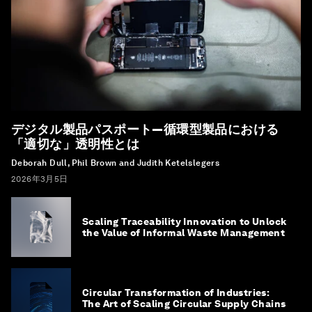
デジタル製品パスポート―循環型製品における
「適切な」透明性とは
Deborah Dull, Phil Brown and Judith Ketelslegers
2026年3月5日
Scaling Traceability Innovation to Unlock
the Value of Informal Waste Management
Circular Transformation of Industries:
The Art of Scaling Circular Supply Chains