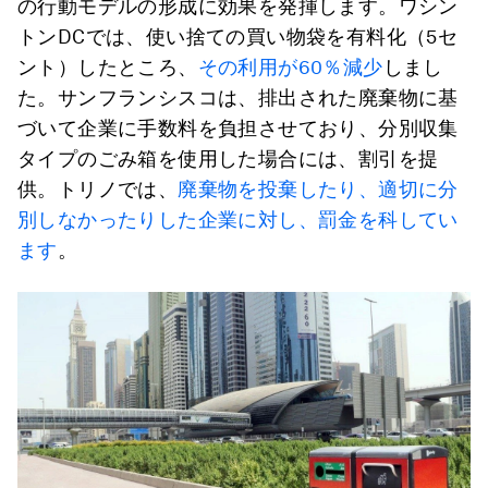
の行動モデルの形成に効果を発揮します。ワシン
トンDCでは、使い捨ての買い物袋を有料化（5セ
ント）したところ、
その利用が60％減少
しまし
た。サンフランシスコは、排出された廃棄物に基
づいて企業に手数料を負担させており、分別収集
タイプのごみ箱を使用した場合には、割引を提
供。トリノでは、
廃棄物を投棄したり、適切に分
別しなかったりした企業に対し、罰金を科してい
ます
。