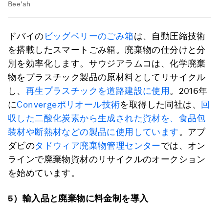
Bee'ah
ドバイの
ビッグベリーのごみ箱
は、自動圧縮技術
を搭載したスマートごみ箱。廃棄物の仕分けと分
別を効率化します。サウジアラムコは、化学廃棄
物をプラスチック製品の原材料としてリサイクル
し、
再生プラスチックを道路建設に使用
。2016年
に
Convergeポリオール技術
を取得した同社は、
回
収した二酸化炭素から生成された資材を、食品包
装材や断熱材などの製品に使用しています
。アブ
ダビの
タドウィア廃棄物管理センター
では、オン
ラインで廃棄物資材のリサイクルのオークション
を始めています。
5
）輸入品と廃棄物に料金制を導入