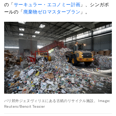
の「
サーキュラー・エコノミー計画
」、シンガポ
ールの「
廃棄物ゼロマスタープラン
」。
パリ郊外ジェヌヴィリエにある古紙のリサイクル施設。
Image:
Reuters/Benoit Tessier