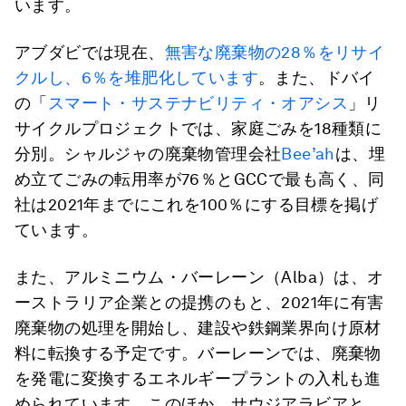
います。
アブダビでは現在、
無害な廃棄物の28％をリサイ
クルし、6％を堆肥化しています
。また、ドバイ
の「
スマート・サステナビリティ・オアシス
」リ
サイクルプロジェクトでは、家庭ごみを18種類に
分別。シャルジャの廃棄物管理会社
Bee’ah
は、埋
め立てごみの転用率が76％とGCCで最も高く、同
社は2021年までにこれを100％にする目標を掲げ
ています。
また、アルミニウム・バーレーン（Alba）は、オ
ーストラリア企業との提携のもと、2021年に有害
廃棄物の処理を開始し、建設や鉄鋼業界向け原材
料に転換する予定です。バーレーンでは、廃棄物
を発電に変換するエネルギープラントの入札も進
められています。このほか、サウジアラビアと