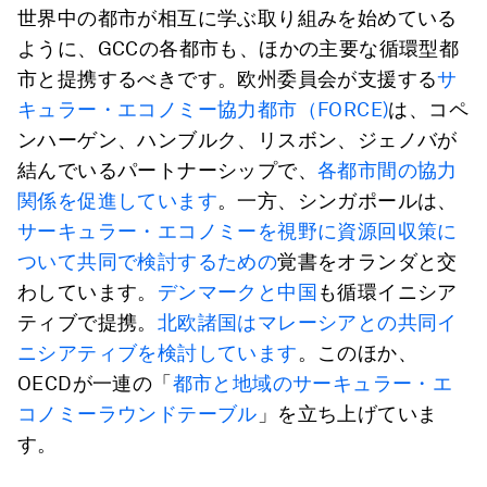
世界中の都市が相互に学ぶ取り組みを始めている
ように、GCCの各都市も、ほかの主要な循環型都
市と提携するべきです。欧州委員会が支援する
サ
キュラー・エコノミー協力都市（FORCE)
は、コペ
ンハーゲン、ハンブルク、リスボン、ジェノバが
結んでいるパートナーシップで、
各都市間の協力
関係を促進しています
。一方、シンガポールは、
サーキュラー・エコノミーを視野に資源回収策に
ついて共同で検討するための
覚書をオランダと交
わしています。
デンマークと中国
も循環イニシア
ティブで提携。
北欧諸国はマレーシアとの共同イ
ニシアティブを検討しています
。このほか、
OECDが一連の「
都市と地域のサーキュラー・エ
コノミーラウンドテーブル
」を立ち上げていま
す。