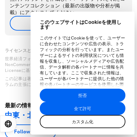
ンテンツコレクション（最新の出版物や分析が掲
載）にアクセスしてください。
このウェブサイトはCookieを使用し
会員登録（無料）
ます
このサイトではCookieを使って、ユーザー
に合わせたコンテンツや広告の表示、トラ
フィックの分析を行っています。またユー
ライセンスと転載
ザーによるサイトの利用状況についても情
世界経済フォーラムの記事は、Creative Commons Attribution-
報を収集し、ソーシャルメディアや広告配
NonCommercial-NoDerivatives 4.0 International Public
信、データ解析の各パートナーに情報を共
Licenseに基づき、利用規約に従って転載することができます。
有しています。ここで収集された情報は、
この記事は著者の意見を反映したものであり、世界経済フォー
ユーザーが各パートナーに提供した他の情
ラムの主張によるものではありません。
報や各パートナーのサービスを使用した際
に収集された情報と組み合わされ、各パー
拒否
トナーによって使用されることがありま
す。
最新の情報をお届けします：
全て許可
中東・北アフリカ
カスタム化
EN
ES
中文
日本語
Follow