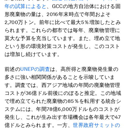
年の試算によると
、GCCの地方自治体における固
形廃棄物の量は、2016年末時点で年間およそ
2,700万トン。前年に比べて最大5％増加したとみ
られます。これらの都市では毎年、廃棄物管理に
莫大な予算を充当しています。また、埋め立て地
という形の環境対策コストが発生し、このコスト
は増加し続けています。
前述の
UNEPの調査
は、高所得と廃棄物発生量の
多さに強い相関関係があることを示唆していま
す。調査では、西アジア地域の年間の廃棄物管理
コストが36億ドル前後にのぼると推定。この地域
で埋め立てられた廃棄物の85％を転用する統合シ
ステムには、年間78億6,000万ドルものコストが
発生し、これが生み出す市場機会は各年最大で47
億ドルとみられます。一方、
世界政府サミットの