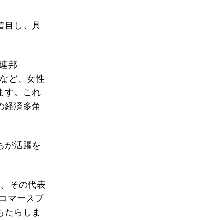
着目し、具
国連邦
」など、女性
ます。これ
の経済多角
ちが活躍を
は、その代表
コマースプ
もたらしま