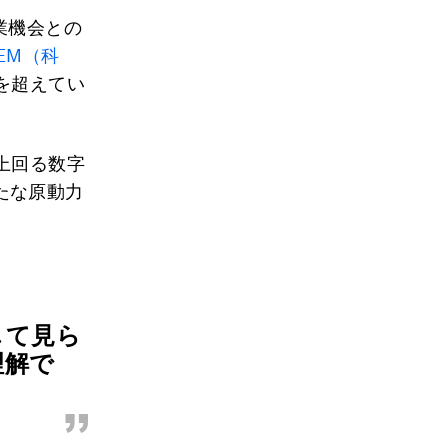
業機会との
TEM（科
を超えてい
上回る数字
たな原動力
して見ら
理解で
”