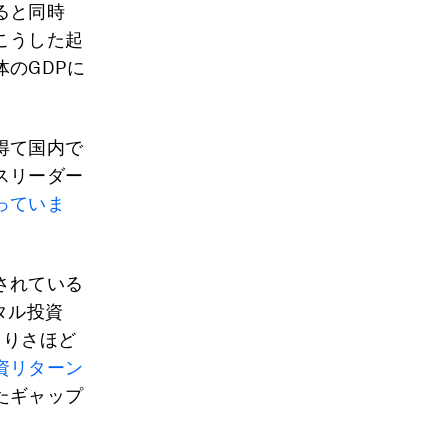
ると同時
こうした起
のGDPに
得て国内で
スリーダー
っていま
されている
タル投資
よりさほど
資リターン
たギャップ