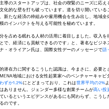
主導のスタートアップは、社会の喫緊のニーズに応え
文化的な壁を打ち破っています。道を切り開いている
、新たな経済の枠組みや雇用機会を生み出し、地域全体
模のインパクトを与える可能性を秘めています。
分を占める眠れる人材の活用に着目しました。収入を
とで、経済にも貢献できるのです」と、著名なビジネ
ナ・オライアン氏は、国際女性デーのメッセージで
語
的潜在力に関するこうした認識は、今まさに、必要と
MENA地域における女性起業家へのベンチャーキャピ
わずか1.2%
にとどまっており、これは
世界平均の2%
はありません。ジェンダー多様な創業チームが
高い投
ているというエビデンスがあるにも関わらず、こうし
るのです。