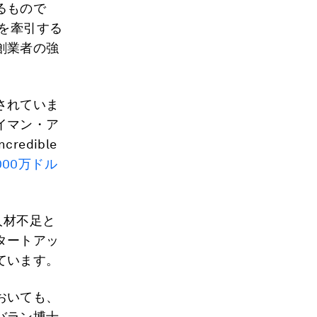
るもので
界を牽引する
創業者の強
されていま
イマン・ア
edible
000万ドル
人材不足と
タートアッ
ています。
おいても、
バラン博士