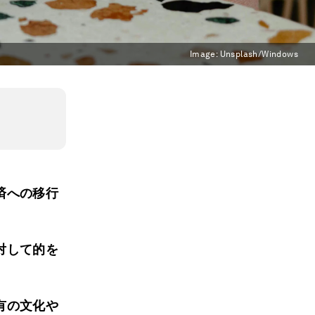
Image:
Unsplash/Windows
済への移行
対して的を
有の文化や