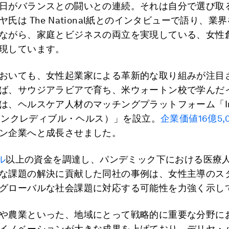
日がバランスとの闘いとの連続。それは自分で選び取
氏は The National紙とのインタビューで語り、業
ながら、家庭とビジネスの両立を実現している、女性
現しています。
おいても、女性起業家による革新的な取り組みが注目
ば、サウジアラビアで育ち、米ウォートン校で学んだ
は、ヘルスケア人材のマッチングプラットフォーム「Incr
h（インクレディブル・ヘルス）」を設立。
企業価値16億5,
ン企業へと成長させました。
ル
以上の資金を調達し、パンデミック下における医療
な課題の解決に貢献した同社の事例は、女性主導のス
グローバルな社会課題に対応する可能性を力強く示し
や農業といった、地域にとって戦略的に重要な分野に
イノベーションが大きな成果を上げており、デリヤ・