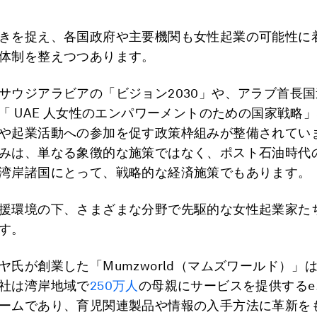
きを捉え、各国政府や主要機関も女性起業の可能性に
体制を整えつつあります。
サウジアラビアの「ビジョン2030」や、アラブ首長
の「 UAE 人女性のエンパワーメントのための国家戦略
や起業活動への参加を促す政策枠組みが整備されてい
みは、単なる象徴的な施策ではなく、ポスト石油時代
湾岸諸国にとって、戦略的な経済施策でもあります。
援環境の下、さまざまな分野で先駆的な女性起業家た
す。
ヤ氏が創業した「Mumzworld（マムズワールド）」
社は湾岸地域で
250万人
の母親にサービスを提供するe
ームであり、育児関連製品や情報の入手方法に革新を