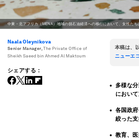
中東・北アフリカ（MENA）地域の脱石油経済への移行において、女性た
Naala Oleynikova
本稿は、
Senior Manager
,
The Private Office of
ニューエ
Sheikh Saeed bin Ahmed Al Maktoum
シェアする：
多様な分
において
各国政府
絞った支
教育、医