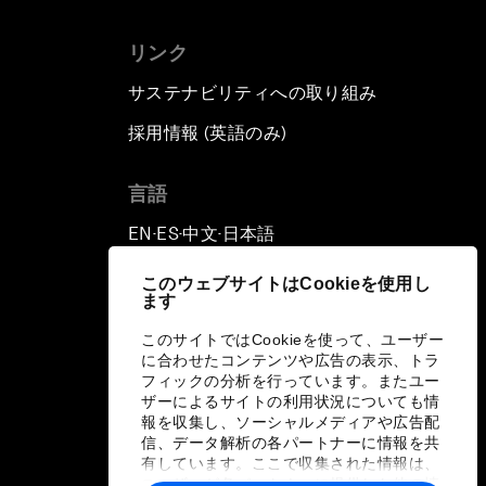
リンク
サステナビリティへの取り組み
採用情報 (英語のみ)
て
言語
EN
ES
中文
日本語
▪
▪
▪
このウェブサイトはCookieを使用し
ます
このサイトではCookieを使って、ユーザー
に合わせたコンテンツや広告の表示、トラ
フィックの分析を行っています。またユー
ザーによるサイトの利用状況についても情
報を収集し、ソーシャルメディアや広告配
信、データ解析の各パートナーに情報を共
有しています。ここで収集された情報は、
ユーザーが各パートナーに提供した他の情