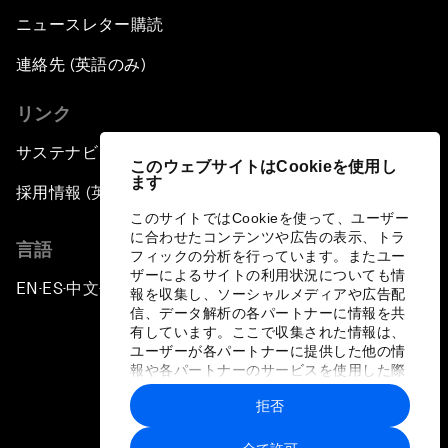
ニュースレター購読
連絡先 (英語のみ)
リンク
サステナビリティへの取り組み
このウェブサイトはCookieを使用し
ます
採用情報 (英語のみ)
このサイトではCookieを使って、ユーザー
に合わせたコンテンツや広告の表示、トラ
言語
フィックの分析を行っています。またユー
ザーによるサイトの利用状況についても情
EN
ES
中文
日本語
▪
▪
▪
報を収集し、ソーシャルメディアや広告配
信、データ解析の各パートナーに情報を共
有しています。ここで収集された情報は、
ユーザーが各パートナーに提供した他の情
報や各パートナーのサービスを使用した際
に収集された情報と組み合わされ、各パー
拒否
トナーによって使用されることがありま
プライバシーポリシーと利用規約
す。