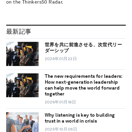
on the Thinkers50 Radar.
最新記事
世界を共に前進させる、次世代リー
ダーシップ
2026年01月22日
The new requirements for leaders:
How next-generation leadership
can help move the world forward
together
2026年01月18日
Why listening is key to building
trust in a world in crisis
2025年10月06日