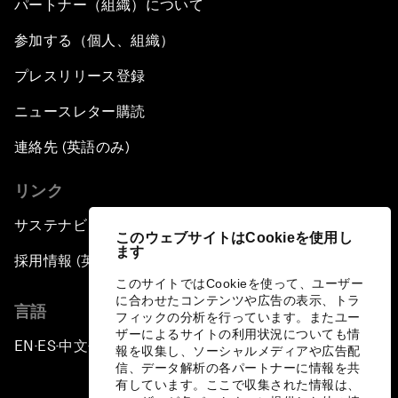
パートナー（組織）について
参加する（個人、組織）
プレスリリース登録
ニュースレター購読
連絡先 (英語のみ)
リンク
サステナビリティへの取り組み
このウェブサイトはCookieを使用し
ます
採用情報 (英語のみ)
このサイトではCookieを使って、ユーザー
に合わせたコンテンツや広告の表示、トラ
言語
フィックの分析を行っています。またユー
ザーによるサイトの利用状況についても情
EN
ES
中文
日本語
▪
▪
▪
報を収集し、ソーシャルメディアや広告配
信、データ解析の各パートナーに情報を共
有しています。ここで収集された情報は、